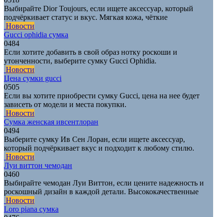
Выбирайте Dior Toujours, если ищете аксессуар, который
подчёркивает статус и вкус. Мягкая кожа, чёткие
Новости
Gucci ophidia сумка
0
484
Если хотите добавить в свой образ нотку роскоши и
утонченности, выберите сумку Gucci Ophidia.
Новости
Цена сумки gucci
0
505
Если вы хотите приобрести сумку Gucci, цена на нее будет
зависеть от модели и места покупки.
Новости
Сумка женская ивсентлоран
0
494
Выберите сумку Ив Сен Лоран, если ищете аксессуар,
который подчёркивает вкус и подходит к любому стилю.
Новости
Луи виттон чемодан
0
460
Выбирайте чемодан Луи Виттон, если цените надежность и
роскошный дизайн в каждой детали. Высококачественные
Новости
Loro piana сумка