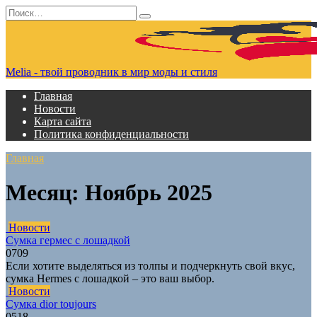
Перейти
Search
к
for:
содержанию
Melia - твой проводник в мир моды и стиля
Главная
Новости
Карта сайта
Политика конфиденциальности
Главная
Месяц:
Ноябрь 2025
Новости
Сумка гермес с лошадкой
0
709
Если хотите выделяться из толпы и подчеркнуть свой вкус,
сумка Hermes с лошадкой – это ваш выбор.
Новости
Сумка dior toujours
0
518