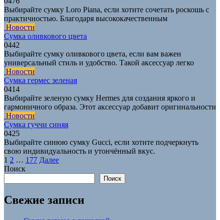
0
476
Выбирайте сумку Loro Piana, если хотите сочетать роскошь с
практичностью. Благодаря высококачественным
Новости
Сумка оливкового цвета
0
442
Выбирайте сумку оливкового цвета, если вам важен
универсальный стиль и удобство. Такой аксессуар легко
Новости
Сумка гермес зеленая
0
414
Выбирайте зеленую сумку Hermes для создания яркого и
гармоничного образа. Этот аксессуар добавит оригинальности
Новости
Сумка гуччи синяя
0
425
Выбирайте синюю сумку Gucci, если хотите подчеркнуть
свою индивидуальность и утончённый вкус.
Пагинация
1
2
…
177
Далее
записей
Поиск
Поиск
Свежие записи