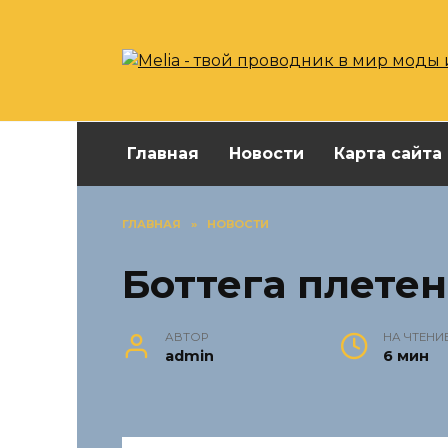
Перейти
к
содержанию
Главная
Новости
Карта сайта
ГЛАВНАЯ
»
НОВОСТИ
Боттега плетен
АВТОР
НА ЧТЕНИ
admin
6 мин