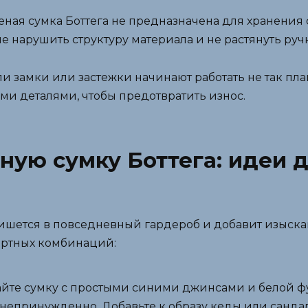
теная сумка Боттега не предназначена для хранени
не нарушить структуру материала и не растянуть руч
и замки или застежки начинают работать не так пла
ми деталями, чтобы предотвратить износ.
ную сумку Боттега: идеи 
пишется в повседневный гардероб и добавит изыска
ортных комбинаций:
йте сумку с простыми синими джинсами и белой ф
и непринужденно. Добавьте к образу кеды или санд