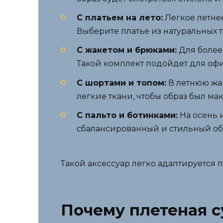
С платьем на лето:
Легкое летнее
Выберите платье из натуральных 
С жакетом и брюками:
Для более
Такой комплект подойдет для офи
С шортами и топом:
В летнюю жар
легкие ткани, чтобы образ был м
С пальто и ботинками:
На осень и
сбалансированный и стильный об
Такой аксессуар легко адаптируется 
Почему плетеная с