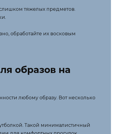
я слишком тяжелых предметов.
ки.
вно, обработайте их восковым
для образов на
нности любому образу. Вот несколько
утболкой. Такой минималистичный
алии для комфортных прогулок.