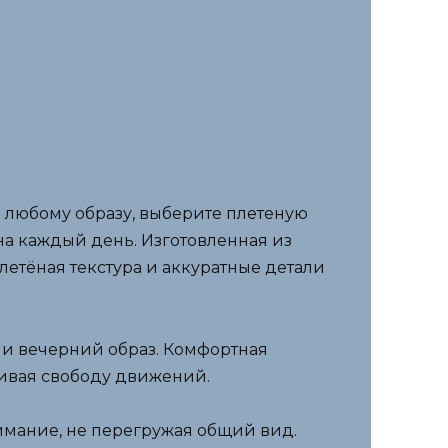
и любому образу, выберите плетеную
 на каждый день. Изготовленная из
плетёная текстура и аккуратные детали
ли вечерний образ. Комфортная
чивая свободу движений.
имание, не перегружая общий вид.