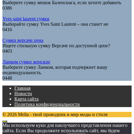
Выберите сумку мешок Баленсиага, если хотите добавить
0
386
Yves saint laurent сумки
Выбирайте сумку Yves Saint Laurent – она станет не
0
416
Сумки версаче цена
Ищете стильную сумку Версаче по доступной цене?
0
403
Ланком сумки женские
Выберите сумку Ланком, которая подчеркнет вашу
индивидуальность.
0
448
Главная
Новости
Карта сайта
Политика конфиденциальности
© 2026 Melia - твой проводник в мир моды и стиля
Мы используем куки для наилучшего представления нашего
сайта. Если Вы продолжите использовать сайт, мы будем