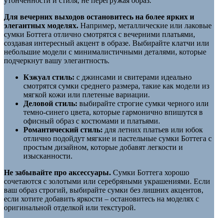
утонченности и стиля, не перегружая образ.
Для вечерних выходов остановитесь на более ярких и
элегантных моделях.
Например, металлические или лаковые
сумки Боттега отлично смотрятся с вечерними платьями,
создавая интересный акцент в образе. Выбирайте клатчи или
небольшие модели с минималистичными деталями, которые
подчеркнут вашу элегантность.
Кэжуал стиль:
с джинсами и свитерами идеально
смотрятся сумки среднего размера, такие как модели из
мягкой кожи или плетеные вариации.
Деловой стиль:
выбирайте строгие сумки черного или
темно-синего цвета, которые гармонично впишутся в
офисный образ с костюмами и платьями.
Романтический стиль:
для летних платьев или юбок
отлично подойдут мягкие и пастельные сумки Боттега с
простым дизайном, которые добавят легкости и
изысканности.
Не забывайте про аксессуары.
Сумки Боттега хорошо
сочетаются с золотыми или серебряными украшениями. Если
ваш образ строгий, выбирайте сумки без лишних акцентов,
если хотите добавить яркости – остановитесь на моделях с
оригинальной отделкой или текстурой.