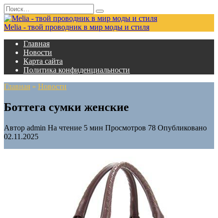
Перейти
Search
к
for:
содержанию
Melia - твой проводник в мир моды и стиля
Главная
Новости
Карта сайта
Политика конфиденциальности
Главная
»
Новости
Боттега сумки женские
Автор
admin
На чтение
5 мин
Просмотров
78
Опубликовано
02.11.2025