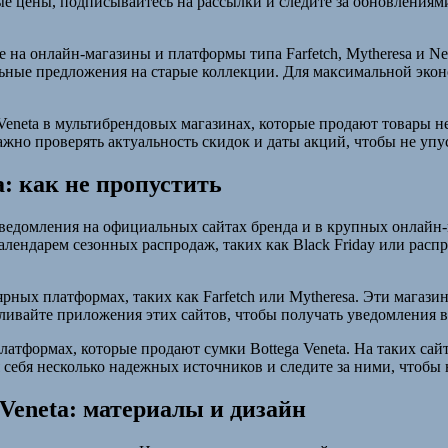
е цены, подписывайтесь на рассылки и следите за обновлениям
на онлайн-магазины и платформы типа Farfetch, Mytheresa и Net
льные предложения на старые коллекции. Для максимальной эко
eneta в мультибрендовых магазинах, которые продают товары н
жно проверять актуальность скидок и даты акций, чтобы не уп
a: как не пропустить
 уведомления на официальных сайтах бренда и в крупных онлайн-
ендарем сезонных распродаж, таких как Black Friday или распро
рных платформах, таких как Farfetch или Mytheresa. Эти магази
ливайте приложения этих сайтов, чтобы получать уведомления в
латформах, которые продают сумки Bottega Veneta. На таких са
 себя несколько надежных источников и следите за ними, чтобы
 Veneta: материалы и дизайн