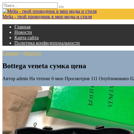
Перейти
Search
к
for:
содержанию
Melia - твой проводник в мир моды и стиля
Главная
Новости
Карта сайта
Политика конфиденциальности
Главная
»
Новости
Bottega veneta сумка цена
Автор
admin
На чтение
6 мин
Просмотров
111
Опубликовано
0