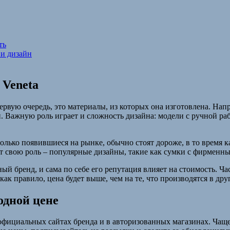
ть
 и дизайн
 Veneta
 первую очередь, это материалы, из которых она изготовлена. Н
жи. Важную роль играет и сложность дизайна: модели с ручной 
только появившиеся на рынке, обычно стоят дороже, в то время 
 свою роль – популярные дизайны, такие как сумки с фирменным 
ный бренд, и сама по себе его репутация влияет на стоимость. Ча
ак правило, цена будет выше, чем на те, что производятся в друг
одной цене
официальных сайтах бренда и в авторизованных магазинах. Чащ