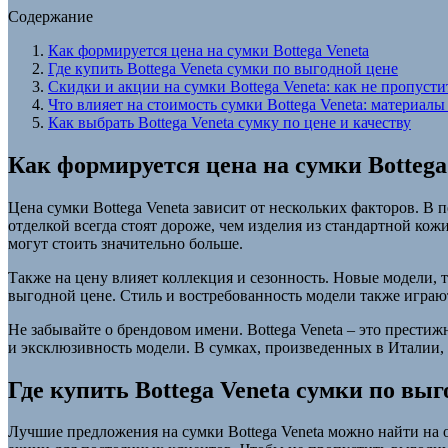
Содержание
Как формируется цена на сумки Bottega Veneta
Где купить Bottega Veneta сумки по выгодной цене
Скидки и акции на сумки Bottega Veneta: как не пропусти
Что влияет на стоимость сумки Bottega Veneta: материалы
Как выбрать Bottega Veneta сумку по цене и качеству
Как формируется цена на сумки Bottega
Цена сумки Bottega Veneta зависит от нескольких факторов. В
отделкой всегда стоят дороже, чем изделия из стандартной ко
могут стоить значительно больше.
Также на цену влияет коллекция и сезонность. Новые модели, 
выгодной цене. Стиль и востребованность модели также играют
Не забывайте о брендовом имени. Bottega Veneta – это престиж
и эксклюзивность модели. В сумках, произведенных в Италии, к
Где купить Bottega Veneta сумки по выг
Лучшие предложения на сумки Bottega Veneta можно найти на 