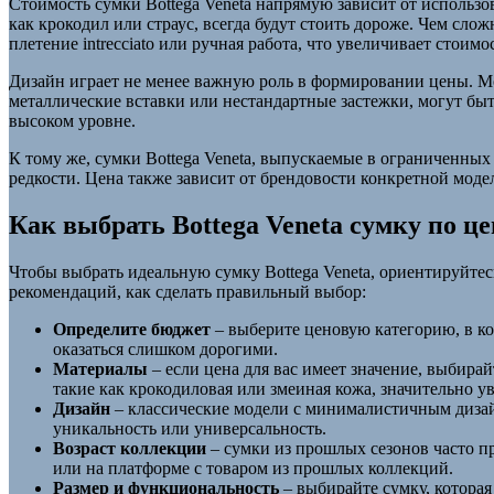
Стоимость сумки Bottega Veneta напрямую зависит от использо
как крокодил или страус, всегда будут стоить дороже. Чем сло
плетение intrecciato или ручная работа, что увеличивает стоимо
Дизайн играет не менее важную роль в формировании цены. 
металлические вставки или нестандартные застежки, могут быт
высоком уровне.
К тому же, сумки Bottega Veneta, выпускаемые в ограниченных
редкости. Цена также зависит от брендовости конкретной моде
Как выбрать Bottega Veneta сумку по це
Чтобы выбрать идеальную сумку Bottega Veneta, ориентируйтесь
рекомендаций, как сделать правильный выбор:
Определите бюджет
– выберите ценовую категорию, в ко
оказаться слишком дорогими.
Материалы
– если цена для вас имеет значение, выбира
такие как крокодиловая или змеиная кожа, значительно у
Дизайн
– классические модели с минималистичным дизай
уникальность или универсальность.
Возраст коллекции
– сумки из прошлых сезонов часто п
или на платформе с товаром из прошлых коллекций.
Размер и функциональность
– выбирайте сумку, которая