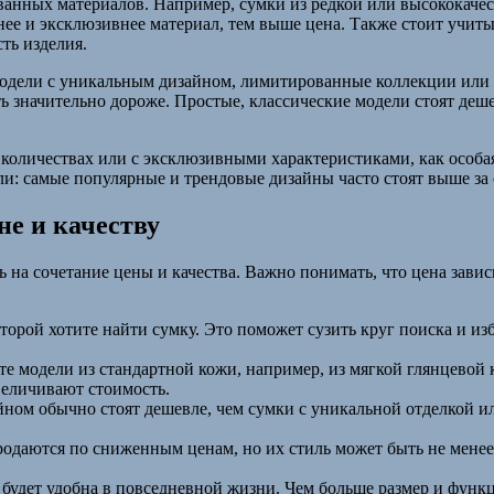
ванных материалов. Например, сумки из редкой или высококачес
жнее и эксклюзивнее материал, тем выше цена. Также стоит учит
сть изделия.
Модели с уникальным дизайном, лимитированные коллекции или
ь значительно дороже. Простые, классические модели стоят деше
 количествах или с эксклюзивными характеристиками, как особая
ли: самые популярные и трендовые дизайны часто стоят выше за
не и качеству
 на сочетание цены и качества. Важно понимать, что цена завис
торой хотите найти сумку. Это поможет сузить круг поиска и из
йте модели из стандартной кожи, например, из мягкой глянцево
величивают стоимость.
ном обычно стоят дешевле, чем сумки с уникальной отделкой и
родаются по сниженным ценам, но их стиль может быть не мене
 будет удобна в повседневной жизни. Чем больше размер и функ