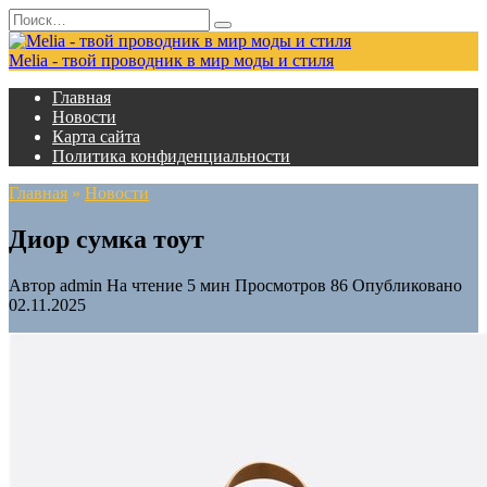
Перейти
Search
к
for:
содержанию
Melia - твой проводник в мир моды и стиля
Главная
Новости
Карта сайта
Политика конфиденциальности
Главная
»
Новости
Диор сумка тоут
Автор
admin
На чтение
5 мин
Просмотров
86
Опубликовано
02.11.2025