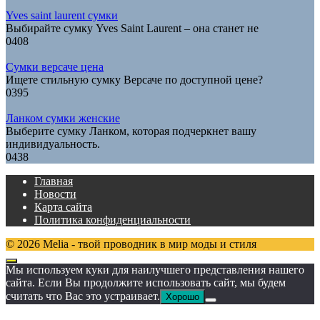
Yves saint laurent сумки
Выбирайте сумку Yves Saint Laurent – она станет не
0
408
Сумки версаче цена
Ищете стильную сумку Версаче по доступной цене?
0
395
Ланком сумки женские
Выберите сумку Ланком, которая подчеркнет вашу
индивидуальность.
0
438
Главная
Новости
Карта сайта
Политика конфиденциальности
© 2026 Melia - твой проводник в мир моды и стиля
Мы используем куки для наилучшего представления нашего
сайта. Если Вы продолжите использовать сайт, мы будем
считать что Вас это устраивает.
Хорошо