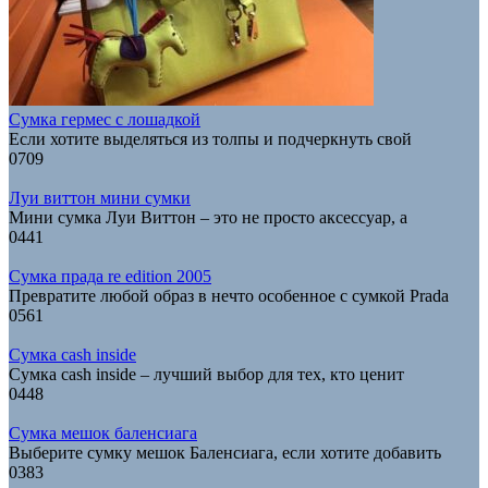
Сумка гермес с лошадкой
Если хотите выделяться из толпы и подчеркнуть свой
0
709
Луи виттон мини сумки
Мини сумка Луи Виттон – это не просто аксессуар, а
0
441
Сумка прада re edition 2005
Превратите любой образ в нечто особенное с сумкой Prada
0
561
Сумка cash inside
Сумка cash inside – лучший выбор для тех, кто ценит
0
448
Сумка мешок баленсиага
Выберите сумку мешок Баленсиага, если хотите добавить
0
383