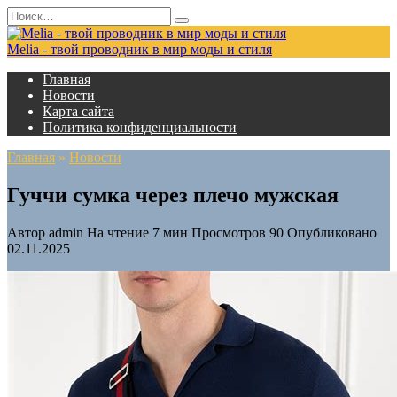
Перейти
Search
к
for:
содержанию
Melia - твой проводник в мир моды и стиля
Главная
Новости
Карта сайта
Политика конфиденциальности
Главная
»
Новости
Гуччи сумка через плечо мужская
Автор
admin
На чтение
7 мин
Просмотров
90
Опубликовано
02.11.2025