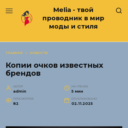
Перейти
Melia - твой
к
содержанию
проводник в мир
моды и стиля
ГЛАВНАЯ
»
НОВОСТИ
Копии очков известных
брендов
АВТОР
НА ЧТЕНИЕ
admin
5 мин
ПРОСМОТРОВ
ОПУБЛИКОВАНО
82
02.11.2025