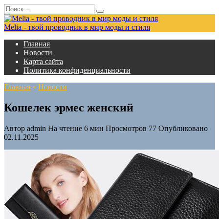
Перейти
Search
к
for:
содержанию
Melia - твой проводник в мир моды и стиля
Главная
Новости
Карта сайта
Политика конфиденциальности
Главная
»
Новости
Кошелек эрмес женский
Автор
admin
На чтение
6 мин
Просмотров
77
Опубликовано
02.11.2025