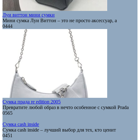
Луи виттон мини сумки
Мини сумка Луи Виттон – это не просто аксессуар, а
0
444
Сумка прада re edition 2005
Превратите любой образ в нечто особенное с сумкой Prada
0
565
Сумка cash inside
Сумка cash inside – лучший выбор для тех, кто ценит
0
451