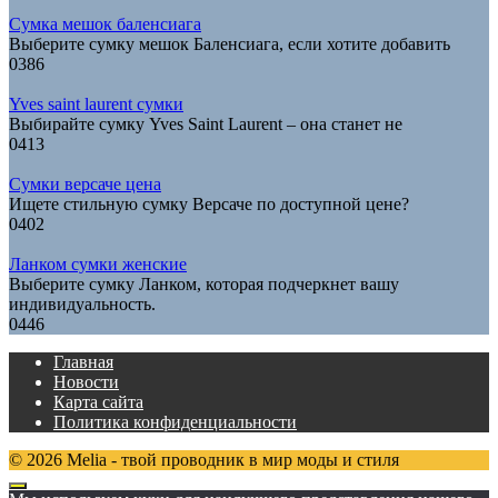
Сумка мешок баленсиага
Выберите сумку мешок Баленсиага, если хотите добавить
0
386
Yves saint laurent сумки
Выбирайте сумку Yves Saint Laurent – она станет не
0
413
Сумки версаче цена
Ищете стильную сумку Версаче по доступной цене?
0
402
Ланком сумки женские
Выберите сумку Ланком, которая подчеркнет вашу
индивидуальность.
0
446
Главная
Новости
Карта сайта
Политика конфиденциальности
© 2026 Melia - твой проводник в мир моды и стиля