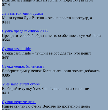
Если хотите выделяться из толпы и подчеркнуть свой
0
714
Луи виттон мини сумки
Мини сумка Луи Виттон – это не просто аксессуар, а
0
444
Сумка прада re edition 2005
Превратите любой образ в нечто особенное с сумкой Prada
0
564
Сумка cash inside
Сумка cash inside – лучший выбор для тех, кто ценит
0
451
Сумка мешок баленсиага
Выберите сумку мешок Баленсиага, если хотите добавить
0
386
Yves saint laurent сумки
Выбирайте сумку Yves Saint Laurent – она станет не
0
411
Сумки версаче цена
Ищете стильную сумку Версаче по доступной цене?