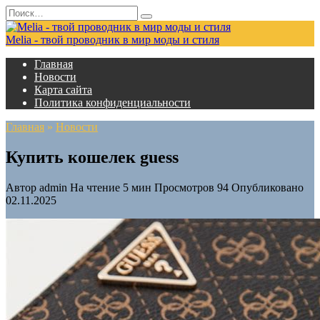
Перейти
Search
к
for:
содержанию
Melia - твой проводник в мир моды и стиля
Главная
Новости
Карта сайта
Политика конфиденциальности
Главная
»
Новости
Купить кошелек guess
Автор
admin
На чтение
5 мин
Просмотров
94
Опубликовано
02.11.2025