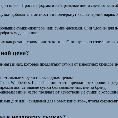
 через плечо. Простые формы и нейтральные цвета сделают ваш 
сумки добавят элегантности и подчеркнут ваш вечерний наряд.
 большие сумки-шопперы или сумки-рюкзаки. Они удобны для по
обрать модель и цвет.
ких как ротанг, солома или текстиль. Они идеально сочетаются 
мной цене?
магазинах, которые предлагают сумки от известных брендов по 
ти стильные модели по выгодным ценам.
zon, Wildberries, Lamoda, – они часто предлагают хорошие пред
предлагают стильные сумки без завышенных цен за бренд.
utlet-магазины часто предлагают качественные сумки с хорошим
ниями дня или «скидками для новых клиентов», чтобы сэкономит
ы в недорогих сумках?