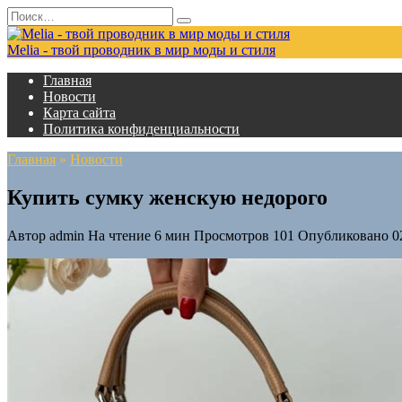
Перейти
Search
к
for:
содержанию
Melia - твой проводник в мир моды и стиля
Главная
Новости
Карта сайта
Политика конфиденциальности
Главная
»
Новости
Купить сумку женскую недорого
Автор
admin
На чтение
6 мин
Просмотров
101
Опубликовано
0