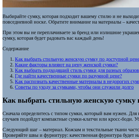
Выбирайте сумку, которая подходит вашему стилю и не выходи
повседневной носке. Обратите внимание на материалы – качес
При этом вы не переплачиваете за бренд или излишние украшен
сумку, которая будет радовать вас каждый день!
Содержание
Как выбрать стильную женскую сумку по доступной цен
Какие факторы влияют на цену женской сумки?
Как выбрать подходящий стиль сумки для разных образов
Где найти качественные сумки по разумной цене?
Как распознать качественные материалы в недорогих сум
Советы по уходу за сумками, чтобы они служили долго
Как выбрать стильную женскую сумку 
Сначала определитесь с типом сумки, который вам нужен. Для
случаев подойдут компактные сумки-клатчи или кросс-боди. Уб
Следующий шаг – материал. Кожзам и текстильные ткани часто
Проверяйте швы и фурнитуру: качественная фурнитура будет н