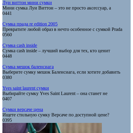
Луи виттон мини сумки
Мини сумка Луи Виттон – это не просто аксессуар, а
0
441
Сумка прада re edition 2005
Превратите любой образ в нечто особенное с сумкой Prada
0
560
Сумка cash inside
Сумка cash inside – лучший выбор для тех, кто ценит
0
448
Сумка мешок баленсиага
Выберите сумку мешок Баленсиага, если хотите добавить
0
380
Yves saint laurent сумки
Выбирайте сумку Yves Saint Laurent – она станет не
0
407
Сумки версаче цена
Ищете стильную сумку Версаче по доступной цене?
0
395