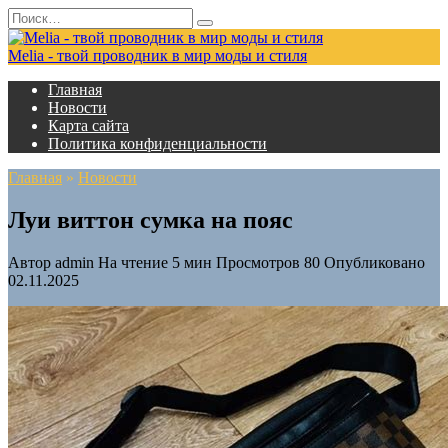
Перейти
Search
к
for:
содержанию
Melia - твой проводник в мир моды и стиля
Главная
Новости
Карта сайта
Политика конфиденциальности
Главная
»
Новости
Луи виттон сумка на пояс
Автор
admin
На чтение
5 мин
Просмотров
80
Опубликовано
02.11.2025