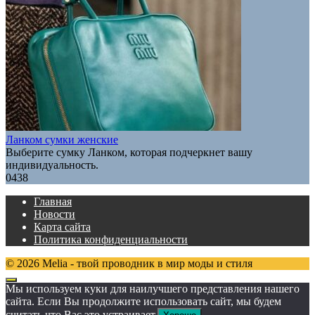
Ланком сумки женские
Выберите сумку Ланком, которая подчеркнет вашу
индивидуальность.
0
438
Главная
Новости
Карта сайта
Политика конфиденциальности
© 2026 Melia - твой проводник в мир моды и стиля
Мы используем куки для наилучшего представления нашего
сайта. Если Вы продолжите использовать сайт, мы будем
считать что Вас это устраивает.