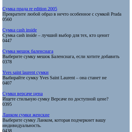
Сумка прада re edition 2005
Превратите любой образ в нечто особенное с сумкой Prada
0
560
Сумка cash inside
Сумка cash inside – лучший выбор для тех, кто ценит
0
447
Сумка мешок баленсиага
Выберите сумку мешок Баленсиага, если хотите добавить
0
378
Yves saint laurent сумки
Выбирайте сумку Yves Saint Laurent – она станет не
0
407
Сумки версаче цена
Ищете стильную сумку Версаче по доступной цене?
0
395
Ланком сумки женские
Выберите сумку Ланком, которая подчеркнет вашу
индивидуальность.
0
438