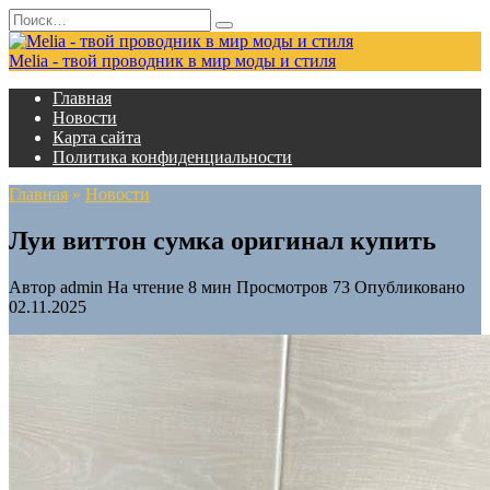
Перейти
Search
к
for:
содержанию
Melia - твой проводник в мир моды и стиля
Главная
Новости
Карта сайта
Политика конфиденциальности
Главная
»
Новости
Луи виттон сумка оригинал купить
Автор
admin
На чтение
8 мин
Просмотров
73
Опубликовано
02.11.2025