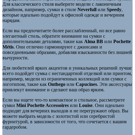
Для классического стиля выберите модели с лаконичным
дизайном, например, сумки в стиле
Neverfull
или
Speedy
,
которые идеально подойдут к офисной одежде и вечерним
нарядам.
Если вы предпочитаете более расслабленный, но все равно
элегантный стиль, обратите внимание на сумки с
дополнительными деталями, такие как
Alma BB
или
Pochette
Métis
. Они отлично гармонируют с джинсами и
повседневными образами, добавляя изысканности без лишней
вычурности.
Для любителей ярких акцентов и уникальных решений лучше
всего подойдет сумка с нестандартной отделкой или принтом,
например, модели из ограниченных коллекций или сумки с
логотипом, такие как
Onthego
или
Capucines
. Эти аксессуары
привлекут внимание и сделают ваш образ ярким.
Если вы ищете что-то компактное и стильное, рассмотрите
сумки
Mini Pochette Accessoires
или
Louise
. Они идеально
подходят для вечерних выходов и не перегружают образ. Вы
можете выбрать модель с золотистой или серебристой
фурнитурой, в зависимости от того, что сочетается с вашим
гардеробом.