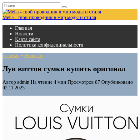
Перейти
Search
к
for:
содержанию
Melia - твой проводник в мир моды и стиля
Главная
Новости
Карта сайта
Политика конфиденциальности
Главная
»
Новости
Луи виттон сумки купить оригинал
Автор
admin
На чтение
4 мин
Просмотров
87
Опубликовано
02.11.2025