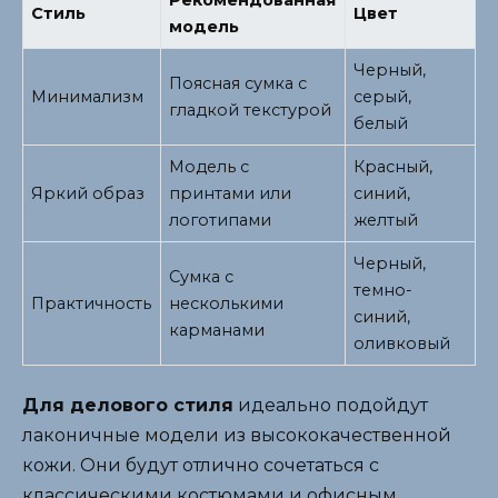
Рекомендованная
Стиль
Цвет
модель
Черный,
Поясная сумка с
Минимализм
серый,
гладкой текстурой
белый
Модель с
Красный,
Яркий образ
принтами или
синий,
логотипами
желтый
Черный,
Сумка с
темно-
Практичность
несколькими
синий,
карманами
оливковый
Для делового стиля
идеально подойдут
лаконичные модели из высококачественной
кожи. Они будут отлично сочетаться с
классическими костюмами и офисным