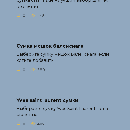
Сумка cash inside – лучший выбор для тех,
кто ценит
0
448
Сумка мешок баленсиага
Выберите сумку мешок Баленсиага, если
хотите добавить
0
380
Yves saint laurent сумки
Выбирайте сумку Yves Saint Laurent – она
станет не
0
407