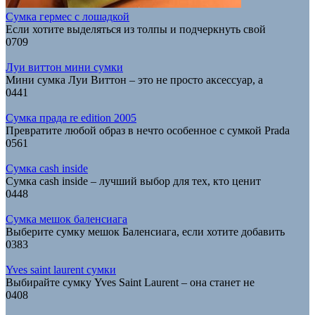
Сумка гермес с лошадкой
Если хотите выделяться из толпы и подчеркнуть свой
0
709
Луи виттон мини сумки
Мини сумка Луи Виттон – это не просто аксессуар, а
0
441
Сумка прада re edition 2005
Превратите любой образ в нечто особенное с сумкой Prada
0
561
Сумка cash inside
Сумка cash inside – лучший выбор для тех, кто ценит
0
448
Сумка мешок баленсиага
Выберите сумку мешок Баленсиага, если хотите добавить
0
383
Yves saint laurent сумки
Выбирайте сумку Yves Saint Laurent – она станет не
0
408