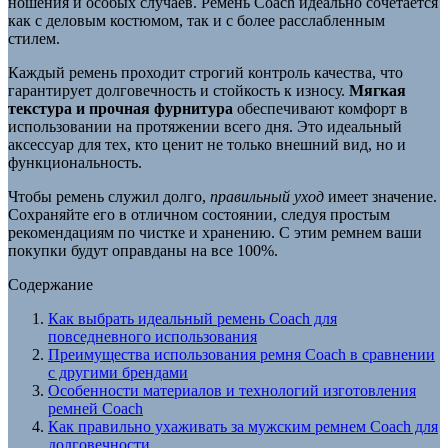
ношения и особых случаев. Ремень Coach идеально сочетается
как с деловым костюмом, так и с более расслабленным
стилем.
Каждый ремень проходит строгий контроль качества, что
гарантирует долговечность и стойкость к износу.
Мягкая
текстура и прочная фурнитура
обеспечивают комфорт в
использовании на протяжении всего дня. Это идеальный
аксессуар для тех, кто ценит не только внешний вид, но и
функциональность.
Чтобы ремень служил долго,
правильный уход
имеет значение.
Сохраняйте его в отличном состоянии, следуя простым
рекомендациям по чистке и хранению. С этим ремнем ваши
покупки будут оправданы на все 100%.
Содержание
Как выбрать идеальный ремень Coach для
повседневного использования
Преимущества использования ремня Coach в сравнении
с другими брендами
Особенности материалов и технологий изготовления
ремней Coach
Как правильно ухаживать за мужским ремнем Coach для
долговечности