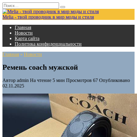
Перейти
Search
к
for:
содержанию
Melia - твой проводник в мир моды и стиля
Главная
Новости
Карта сайта
Политика конфиденциальности
Главная
»
Новости
Ремень coach мужской
Автор
admin
На чтение
5 мин
Просмотров
67
Опубликовано
02.11.2025