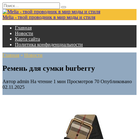
Перейти
Search
к
for:
содержанию
Melia - твой проводник в мир моды и стиля
Главная
Новости
Карта сайта
Политика конфиденциальности
Главная
»
Новости
Ремень для сумки burberry
Автор
admin
На чтение
1 мин
Просмотров
70
Опубликовано
02.11.2025