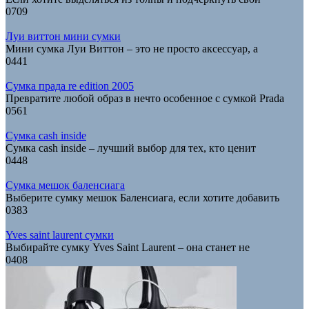
0
709
Луи виттон мини сумки
Мини сумка Луи Виттон – это не просто аксессуар, а
0
441
Сумка прада re edition 2005
Превратите любой образ в нечто особенное с сумкой Prada
0
561
Сумка cash inside
Сумка cash inside – лучший выбор для тех, кто ценит
0
448
Сумка мешок баленсиага
Выберите сумку мешок Баленсиага, если хотите добавить
0
383
Yves saint laurent сумки
Выбирайте сумку Yves Saint Laurent – она станет не
0
408