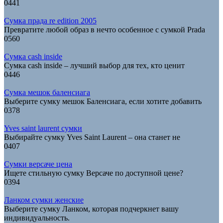
0
441
Сумка прада re edition 2005
Превратите любой образ в нечто особенное с сумкой Prada
0
560
Сумка cash inside
Сумка cash inside – лучший выбор для тех, кто ценит
0
446
Сумка мешок баленсиага
Выберите сумку мешок Баленсиага, если хотите добавить
0
378
Yves saint laurent сумки
Выбирайте сумку Yves Saint Laurent – она станет не
0
407
Сумки версаче цена
Ищете стильную сумку Версаче по доступной цене?
0
394
Ланком сумки женские
Выберите сумку Ланком, которая подчеркнет вашу
индивидуальность.