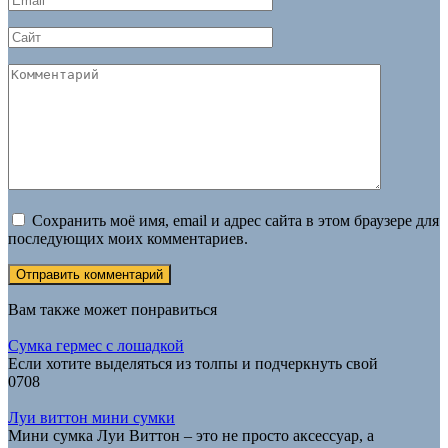
*
Сайт
Комментарий
Сохранить моё имя, email и адрес сайта в этом браузере для
последующих моих комментариев.
Вам также может понравиться
Сумка гермес с лошадкой
Если хотите выделяться из толпы и подчеркнуть свой
0
708
Луи виттон мини сумки
Мини сумка Луи Виттон – это не просто аксессуар, а