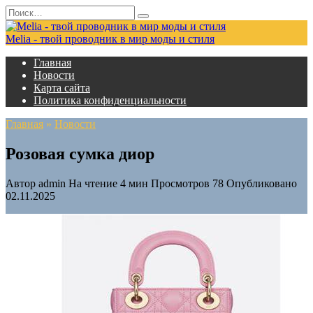
Перейти
Search
к
for:
содержанию
Melia - твой проводник в мир моды и стиля
Главная
Новости
Карта сайта
Политика конфиденциальности
Главная
»
Новости
Розовая сумка диор
Автор
admin
На чтение
4 мин
Просмотров
78
Опубликовано
02.11.2025