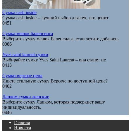
Сумка cash inside
Сумка cash inside – лучший выбор для тех, кто ценит
0
451
Сумка мешок баленсиага
Выберите сумку мешок Баленсиага, если хотите добавить
0
386
Yves saint laurent сумки
Выбирайте сумку Yves Saint Laurent – она станет не
0
413
Сумки версаче цена
Ищете стильную сумку Версаче по доступной цене?
0
402
Ланком сумки женские
Выберите сумку Ланком, которая подчеркнет вашу
индивидуальность.
0
446
Главная
Новости