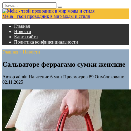
Перейти
Search
к
for:
содержанию
Melia - твой проводник в мир моды и стиля
Главная
Новости
Карта сайта
Политика конфиденциальности
Главная
»
Новости
Сальваторе феррагамо сумки женские
Автор
admin
На чтение
6 мин
Просмотров
89
Опубликовано
02.11.2025