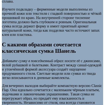
сплава.
Изучите подкладку – фирменные модели выполнены из
прочной кожи или текстиля с гладкой поверхностью и чёткой
прошивкой по краю. На внутренней стороне тиснение
логотипа должно быть глубоким и ровным. Оригинальная
сумка всегда держит форму и имеет приятный аромат
натуральной кожи, тогда как подделки часто источают запах
клея или пластика.
С какими образами сочетается
классическая сумка Шанель
Добавьте сумку в повседневный образ
: носите её с джинсами,
белой рубашкой и балетками. Контраст между casual-одеждой
и утончённой формой аксессуара создаёт ощущение
продуманного стиля. Светлые модели или сумки из твида
легко вписываются в дневные комплекты.
Для вечерних выходов выбирайте компактную версию Classic
Flap. Она идеально сочетается с маленьким чёрным платьем,
лодочками и лаконичными украшениями. Такая сумка не
перегружает образ, но придаёт ему изысканность и
уверенность. Независимо от стиля, она всегда становится