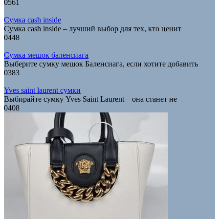
0
561
Сумка cash inside
Сумка cash inside – лучший выбор для тех, кто ценит
0
448
Сумка мешок баленсиага
Выберите сумку мешок Баленсиага, если хотите добавить
0
383
Yves saint laurent сумки
Выбирайте сумку Yves Saint Laurent – она станет не
0
408