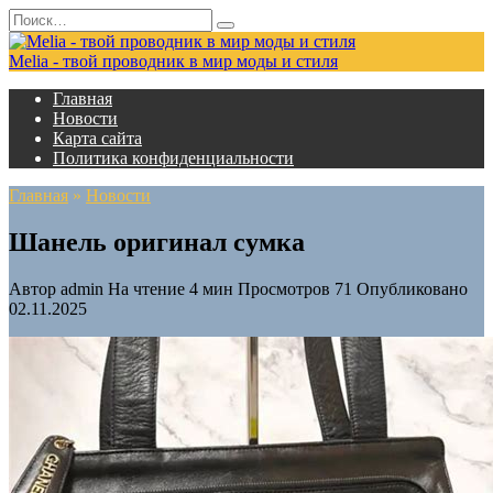
Перейти
Search
к
for:
содержанию
Melia - твой проводник в мир моды и стиля
Главная
Новости
Карта сайта
Политика конфиденциальности
Главная
»
Новости
Шанель оригинал сумка
Автор
admin
На чтение
4 мин
Просмотров
71
Опубликовано
02.11.2025