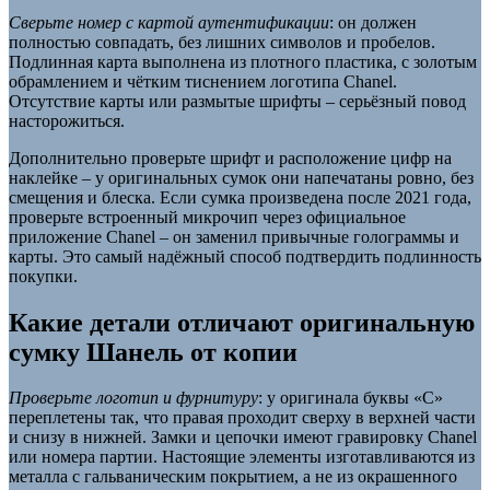
Сверьте номер с картой аутентификации
: он должен
полностью совпадать, без лишних символов и пробелов.
Подлинная карта выполнена из плотного пластика, с золотым
обрамлением и чётким тиснением логотипа Chanel.
Отсутствие карты или размытые шрифты – серьёзный повод
насторожиться.
Дополнительно проверьте шрифт и расположение цифр на
наклейке – у оригинальных сумок они напечатаны ровно, без
смещения и блеска. Если сумка произведена после 2021 года,
проверьте встроенный микрочип через официальное
приложение Chanel – он заменил привычные голограммы и
карты. Это самый надёжный способ подтвердить подлинность
покупки.
Какие детали отличают оригинальную
сумку Шанель от копии
Проверьте логотип и фурнитуру
: у оригинала буквы «С»
переплетены так, что правая проходит сверху в верхней части
и снизу в нижней. Замки и цепочки имеют гравировку Chanel
или номера партии. Настоящие элементы изготавливаются из
металла с гальваническим покрытием, а не из окрашенного