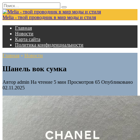
Перейти
Search
к
for:
содержанию
Melia - твой проводник в мир моды и стиля
Главная
Новости
Карта сайта
Политика конфиденциальности
Главная
»
Новости
Шанель вок сумка
Автор
admin
На чтение
5 мин
Просмотров
65
Опубликовано
02.11.2025