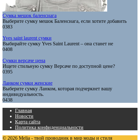
Сумка мешок баленсиага
Выберите сумку мешок Баленсиага, если хотите добавить
0
383
Yves saint laurent сумки
Выбирайте сумку Yves Saint Laurent – она станет не
0
408
Сумки версаче цена
Ищете стильную сумку Версаче по доступной цене?
0
395
Ланком сумки женские
Выберите сумку Ланком, которая подчеркнет вашу
индивидуальность.
0
438
Главная
Новости
Карта сайта
Политика конфиденциальности
© 2026 Melia - твой проводник в мир моды и стиля