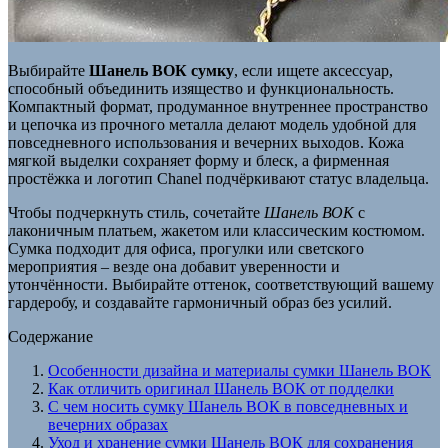
Выбирайте
Шанель ВОК сумку
, если ищете аксессуар,
способный объединить изящество и функциональность.
Компактный формат, продуманное внутреннее пространство
и цепочка из прочного металла делают модель удобной для
повседневного использования и вечерних выходов. Кожа
мягкой выделки сохраняет форму и блеск, а фирменная
простёжка и логотип Chanel подчёркивают статус владельца.
Чтобы подчеркнуть стиль, сочетайте
Шанель ВОК
с
лаконичным платьем, жакетом или классическим костюмом.
Сумка подходит для офиса, прогулки или светского
мероприятия – везде она добавит уверенности и
утончённости. Выбирайте оттенок, соответствующий вашему
гардеробу, и создавайте гармоничный образ без усилий.
Содержание
Особенности дизайна и материалы сумки Шанель ВОК
Как отличить оригинал Шанель ВОК от подделки
С чем носить сумку Шанель ВОК в повседневных и
вечерних образах
Уход и хранение сумки Шанель ВОК для сохранения