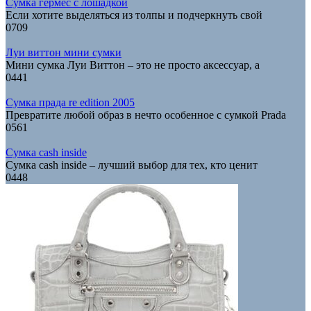
Сумка гермес с лошадкой
Если хотите выделяться из толпы и подчеркнуть свой
0
709
Луи виттон мини сумки
Мини сумка Луи Виттон – это не просто аксессуар, а
0
441
Сумка прада re edition 2005
Превратите любой образ в нечто особенное с сумкой Prada
0
561
Сумка cash inside
Сумка cash inside – лучший выбор для тех, кто ценит
0
448