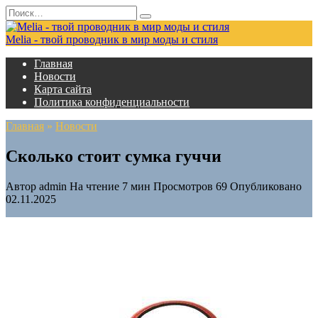
Перейти
Search
к
for:
содержанию
Melia - твой проводник в мир моды и стиля
Главная
Новости
Карта сайта
Политика конфиденциальности
Главная
»
Новости
Сколько стоит сумка гуччи
Автор
admin
На чтение
7 мин
Просмотров
69
Опубликовано
02.11.2025