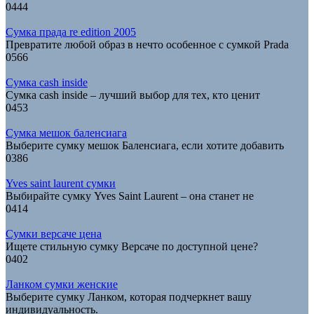
0
444
Сумка прада re edition 2005
Превратите любой образ в нечто особенное с сумкой Prada
0
566
Сумка cash inside
Сумка cash inside – лучший выбор для тех, кто ценит
0
453
Сумка мешок баленсиага
Выберите сумку мешок Баленсиага, если хотите добавить
0
386
Yves saint laurent сумки
Выбирайте сумку Yves Saint Laurent – она станет не
0
414
Сумки версаче цена
Ищете стильную сумку Версаче по доступной цене?
0
402
Ланком сумки женские
Выберите сумку Ланком, которая подчеркнет вашу
индивидуальность.