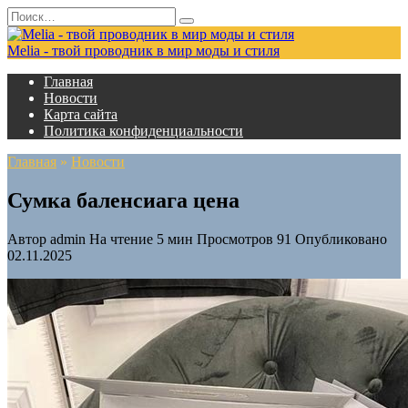
Перейти
Search
к
for:
содержанию
Melia - твой проводник в мир моды и стиля
Главная
Новости
Карта сайта
Политика конфиденциальности
Главная
»
Новости
Сумка баленсиага цена
Автор
admin
На чтение
5 мин
Просмотров
91
Опубликовано
02.11.2025