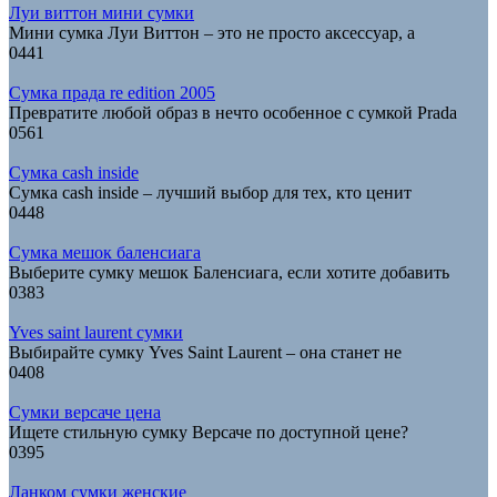
Луи виттон мини сумки
Мини сумка Луи Виттон – это не просто аксессуар, а
0
441
Сумка прада re edition 2005
Превратите любой образ в нечто особенное с сумкой Prada
0
561
Сумка cash inside
Сумка cash inside – лучший выбор для тех, кто ценит
0
448
Сумка мешок баленсиага
Выберите сумку мешок Баленсиага, если хотите добавить
0
383
Yves saint laurent сумки
Выбирайте сумку Yves Saint Laurent – она станет не
0
408
Сумки версаче цена
Ищете стильную сумку Версаче по доступной цене?
0
395
Ланком сумки женские