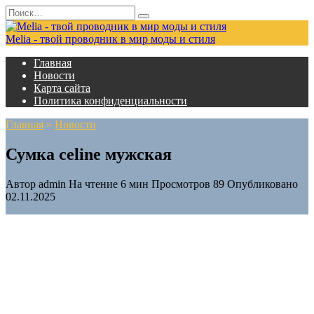
Перейти
Search
к
for:
содержанию
Melia - твой проводник в мир моды и стиля
Главная
Новости
Карта сайта
Политика конфиденциальности
Главная
»
Новости
Сумка celine мужская
Автор
admin
На чтение
6 мин
Просмотров
89
Опубликовано
02.11.2025