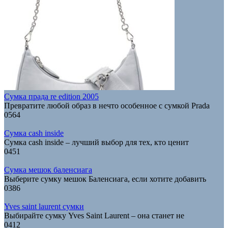
Сумка прада re edition 2005
Превратите любой образ в нечто особенное с сумкой Prada
0
564
Сумка cash inside
Сумка cash inside – лучший выбор для тех, кто ценит
0
451
Сумка мешок баленсиага
Выберите сумку мешок Баленсиага, если хотите добавить
0
386
Yves saint laurent сумки
Выбирайте сумку Yves Saint Laurent – она станет не
0
412