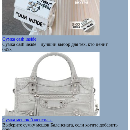
Сумка cash inside
Сумка cash inside – лучший выбор для тех, кто ценит
0
453
Сумка мешок баленсиага
Выберите сумку мешок Баленсиага, если хотите добавить