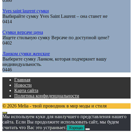
0
386
Yves saint laurent сумки
Выбирайте сумку Yves Saint Laurent – она станет не
0
414
Сумки версаче цена
Ищете стильную сумку Версаче по доступной цене?
0
402
Ланком сумки женские
Выберите сумку Ланком, которая подчеркнет вашу
индивидуальность.
0
446
Главная
Новости
Карта сайта
Политика конфиденциальности
© 2026 Melia - твой проводник в мир моды и стиля
Мы используем куки для наилучшего представления нашего
сайта. Если Вы продолжите использовать сайт, мы будем
считать что Вас это устраивает.
Хорошо