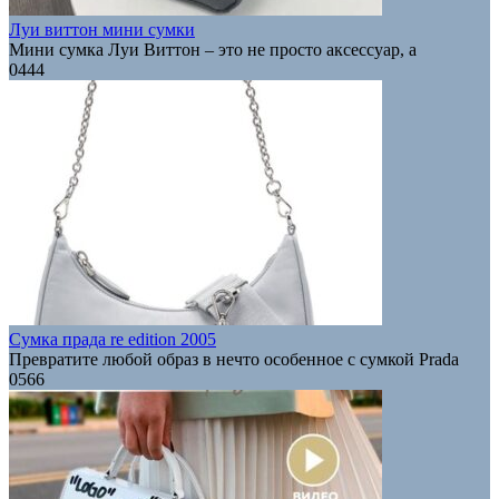
Луи виттон мини сумки
Мини сумка Луи Виттон – это не просто аксессуар, а
0
444
Сумка прада re edition 2005
Превратите любой образ в нечто особенное с сумкой Prada
0
566