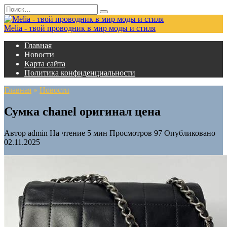
Перейти
Search
к
for:
содержанию
Melia - твой проводник в мир моды и стиля
Главная
Новости
Карта сайта
Политика конфиденциальности
Главная
»
Новости
Сумка chanel оригинал цена
Автор
admin
На чтение
5 мин
Просмотров
97
Опубликовано
02.11.2025