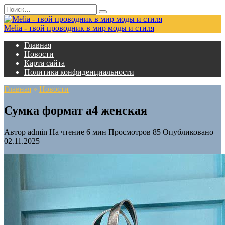
Перейти
Search
к
for:
содержанию
Melia - твой проводник в мир моды и стиля
Главная
Новости
Карта сайта
Политика конфиденциальности
Главная
»
Новости
Сумка формат а4 женская
Автор
admin
На чтение
6 мин
Просмотров
85
Опубликовано
02.11.2025