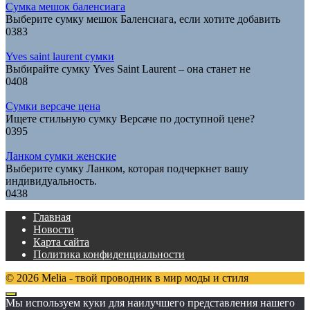
Сумка мешок баленсиага
Выберите сумку мешок Баленсиага, если хотите добавить
0
383
Yves saint laurent сумки
Выбирайте сумку Yves Saint Laurent – она станет не
0
408
Сумки версаче цена
Ищете стильную сумку Версаче по доступной цене?
0
395
Ланком сумки женские
Выберите сумку Ланком, которая подчеркнет вашу
индивидуальность.
0
438
Главная
Новости
Карта сайта
Политика конфиденциальности
© 2026 Melia - твой проводник в мир моды и стиля
Мы используем куки для наилучшего представления нашего