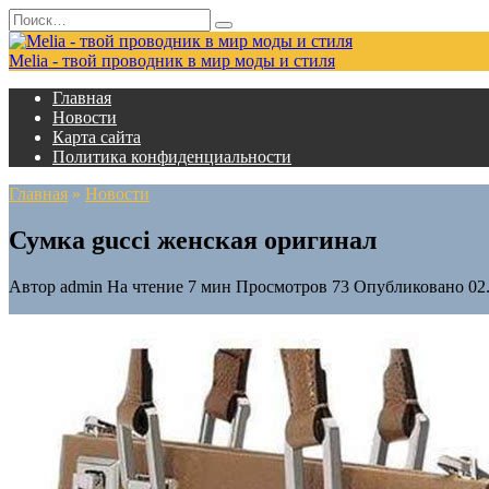
Перейти
Search
к
for:
содержанию
Melia - твой проводник в мир моды и стиля
Главная
Новости
Карта сайта
Политика конфиденциальности
Главная
»
Новости
Сумка gucci женская оригинал
Автор
admin
На чтение
7 мин
Просмотров
73
Опубликовано
02