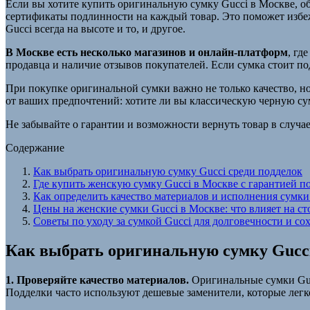
Если вы хотите купить оригинальную сумку Gucci в Москве, о
сертификаты подлинности на каждый товар. Это поможет избежа
Gucci всегда на высоте и то, и другое.
В Москве есть несколько магазинов и онлайн-платформ
, гд
продавца и наличие отзывов покупателей. Если сумка стоит под
При покупке оригинальной сумки важно не только качество, но
от ваших предпочтений: хотите ли вы классическую черную с
Не забывайте о гарантии и возможности вернуть товар в случа
Содержание
Как выбрать оригинальную сумку Gucci среди подделок
Где купить женскую сумку Gucci в Москве с гарантией 
Как определить качество материалов и исполнения сумки
Цены на женские сумки Gucci в Москве: что влияет на с
Советы по уходу за сумкой Gucci для долговечности и со
Как выбрать оригинальную сумку Gucci
1. Проверяйте качество материалов.
Оригинальные сумки Gucc
Подделки часто используют дешевые заменители, которые легк