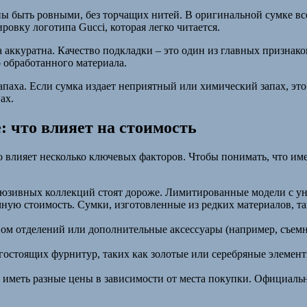
 быть ровными, без торчащих нитей. В оригинальной сумке вс
овку логотипа Gucci, которая легко читается.
 аккуратна. Качество подкладки – это один из главных признак
 обработанного материала.
апаха. Если сумка издает неприятный или химический запах, эт
ах.
: что влияет на стоимость
то влияет несколько ключевых факторов. Чтобы понимать, что и
юзивных коллекций стоят дороже. Лимитированные модели с ун
ную стоимость. Сумки, изготовленные из редких материалов, так
м отделений или дополнительные аксессуары (например, съемны
остоящих фурнитур, таких как золотые или серебряные элементы
 иметь разные цены в зависимости от места покупки. Официаль