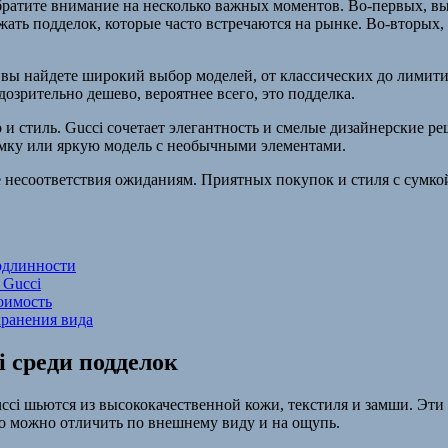
братите внимание на несколько важных моментов. Во-первых, в
ть подделок, которые часто встречаются на рынке. Во-вторых, у
е вы найдете широкий выбор моделей, от классических до лими
озрительно дешево, вероятнее всего, это подделка.
 и стиль. Gucci сочетает элегантность и смелые дизайнерские р
умку или яркую модель с необычными элементами.
е несоответствия ожиданиям. Приятных покупок и стиля с сумко
подлинности
 Gucci
тоимость
хранения вида
 среди подделок
i шьются из высококачественной кожи, текстиля и замши. Эти
о можно отличить по внешнему виду и на ощупь.