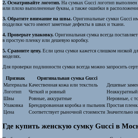
2. Осматривайте логотип.
На сумках Gucci логотип выполнен 
или плохо выполненные буквы, а также ошибки в расположени
3. Обратите внимание на швы.
Оригинальные сумки Gucci им
подделки часто имеют заметные дефекты в швах и ткани.
4. Проверьте упаковку.
Оригинальная сумка всегда поставляет
в простую пленку или дешевую коробку.
5. Сравните цену.
Если цена сумки кажется слишком низкой для
моделях.
Для проверки подлинности сумки всегда можно запросить серти
Признак
Оригинальная сумка Gucci
Материалы
Качественная кожа или текстиль
Дешевые замен
Логотип
Четкий и ровный
Неаккуратный
Швы
Ровные, аккуратные
Неровные, с 
Упаковка
Брендированная коробка и пыльник
Простая пленк
Цена
Соответствует рыночной стоимости
Значительно 
Где купить женскую сумку Gucci в Мос