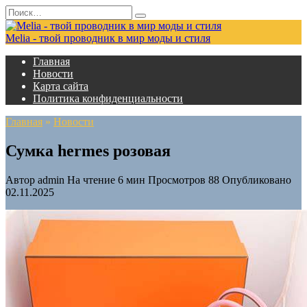
Перейти
Search
к
for:
содержанию
Melia - твой проводник в мир моды и стиля
Главная
Новости
Карта сайта
Политика конфиденциальности
Главная
»
Новости
Сумка hermes розовая
Автор
admin
На чтение
6 мин
Просмотров
88
Опубликовано
02.11.2025