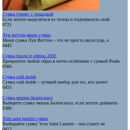
Сумка гермес с лошадкой
Если хотите выделяться из толпы и подчеркнуть свой
0
721
Луи виттон мини сумки
Мини сумка Луи Виттон – это не просто аксессуар, а
0
445
Сумка прада re edition 2005
Превратите любой образ в нечто особенное с сумкой Prada
0
566
Сумка cash inside
Сумка cash inside – лучший выбор для тех, кто ценит
0
455
Сумка мешок баленсиага
Выберите сумку мешок Баленсиага, если хотите добавить
0
386
Yves saint laurent сумки
Выбирайте сумку Yves Saint Laurent – она станет не
0
415