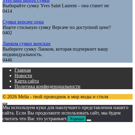
Yves saint laurent сумки
Выбирайте сумку Yves Saint Laurent – она станет не
0
414
Сумки версаче цена
Ищете стильную сумку Версаче по доступной цене?
0
402
Ланком сумки женские
Выберите сумку Ланком, которая подчеркнет вашу
индивидуальность.
0
446
Главная
Новости
Карта сайта
Политика конфиденциальности
© 2026 Melia - твой проводник в мир моды и стиля
Мы используем куки для наилучшего представления нашего
сайта. Если Вы продолжите использовать сайт, мы будем
считать что Вас это устраивает.
Хорошо