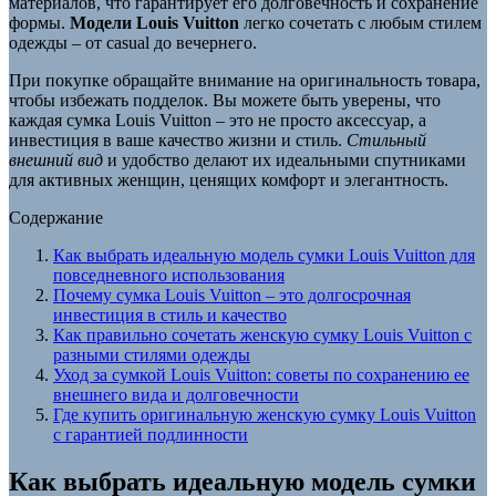
материалов, что гарантирует его долговечность и сохранение
формы.
Модели Louis Vuitton
легко сочетать с любым стилем
одежды – от casual до вечернего.
При покупке обращайте внимание на оригинальность товара,
чтобы избежать подделок. Вы можете быть уверены, что
каждая сумка Louis Vuitton – это не просто аксессуар, а
инвестиция в ваше качество жизни и стиль.
Стильный
внешний вид
и удобство делают их идеальными спутниками
для активных женщин, ценящих комфорт и элегантность.
Содержание
Как выбрать идеальную модель сумки Louis Vuitton для
повседневного использования
Почему сумка Louis Vuitton – это долгосрочная
инвестиция в стиль и качество
Как правильно сочетать женскую сумку Louis Vuitton с
разными стилями одежды
Уход за сумкой Louis Vuitton: советы по сохранению ее
внешнего вида и долговечности
Где купить оригинальную женскую сумку Louis Vuitton
с гарантией подлинности
Как выбрать идеальную модель сумки