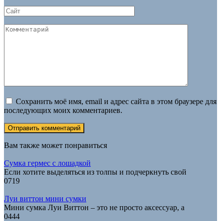
*
Сайт
Комментарий
Сохранить моё имя, email и адрес сайта в этом браузере для
последующих моих комментариев.
Вам также может понравиться
Сумка гермес с лошадкой
Если хотите выделяться из толпы и подчеркнуть свой
0
719
Луи виттон мини сумки
Мини сумка Луи Виттон – это не просто аксессуар, а
0
444