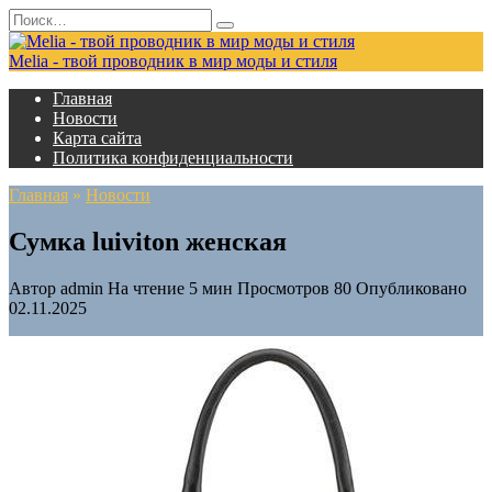
Перейти
Search
к
for:
содержанию
Melia - твой проводник в мир моды и стиля
Главная
Новости
Карта сайта
Политика конфиденциальности
Главная
»
Новости
Сумка luiviton женская
Автор
admin
На чтение
5 мин
Просмотров
80
Опубликовано
02.11.2025