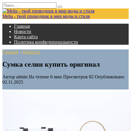
Перейти
Search
к
for:
содержанию
Melia - твой проводник в мир моды и стиля
Главная
Новости
Карта сайта
Политика конфиденциальности
Главная
»
Новости
Сумка селин купить оригинал
Автор
admin
На чтение
6 мин
Просмотров
82
Опубликовано
02.11.2025