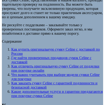
Все сумки Celine, представленные в нашем каталоге, проходят
тщательную проверку на подлинность. Вы можете быть
уверены, что получаете эксклюзивную продукцию, которая
прослужит долго и станет не только практичным аксессуаром,
но и ценным дополнением к вашему имиджу.
Не рискуйте с подделками – заказывайте только у
проверенных поставщиков. Оформите заказ легко, и мы
позаботимся о доставке прямо к вашему порогу.
Содержание
Как купить оригинальную сумку Celine с доставкой по
России
Где найти проверенных продавцов сумок Celine с
доставкой
Как отличить оригинальную сумку Celine от подделки
при покупке онлайн
Что важно учитывать при выборе модели сумки Celine
для покупки
Как заказать сумку Celine с гарантией подлинности и
безопасной доставкой
Какие дополнительные услуги и гарантии предлагаются
при покупке сумки Celine