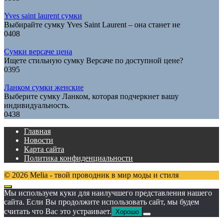
Yves saint laurent сумки
Выбирайте сумку Yves Saint Laurent – она станет не
0
408
Сумки версаче цена
Ищете стильную сумку Версаче по доступной цене?
0
395
Ланком сумки женские
Выберите сумку Ланком, которая подчеркнет вашу
индивидуальность.
0
438
Главная
Новости
Карта сайта
Политика конфиденциальности
© 2026 Melia - твой проводник в мир моды и стиля
Мы используем куки для наилучшего представления нашего
сайта. Если Вы продолжите использовать сайт, мы будем
считать что Вас это устраивает.
Хорошо