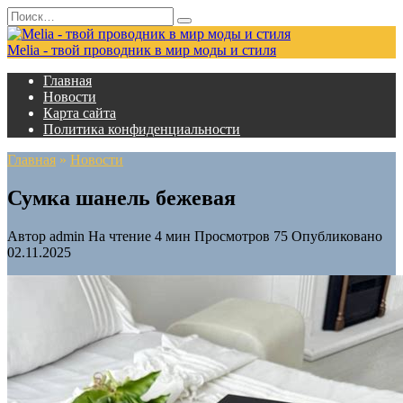
Перейти
Search
к
for:
содержанию
Melia - твой проводник в мир моды и стиля
Главная
Новости
Карта сайта
Политика конфиденциальности
Главная
»
Новости
Сумка шанель бежевая
Автор
admin
На чтение
4 мин
Просмотров
75
Опубликовано
02.11.2025