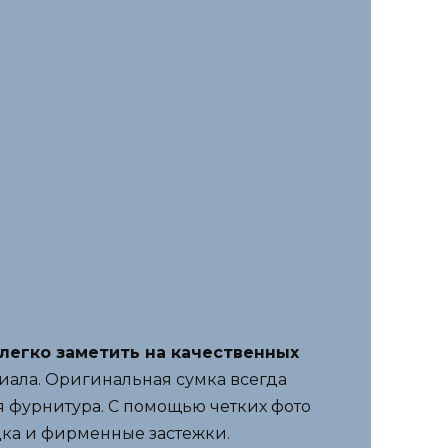
легко заметить на качественных
иала. Оригинальная сумка всегда
я фурнитура. С помощью четких фото
дка и фирменные застежки.