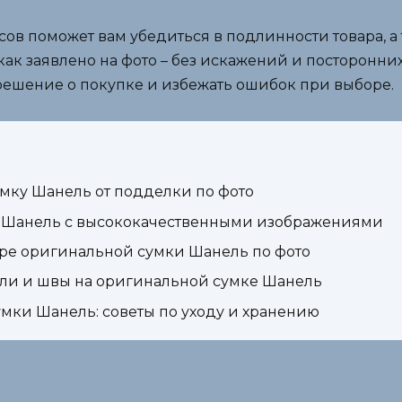
ов поможет вам убедиться в подлинности товара, а 
как заявлено на фото – без искажений и посторонни
ешение о покупке и избежать ошибок при выборе.
мку Шанель от подделки по фото
 Шанель с высококачественными изображениями
оре оригинальной сумки Шанель по фото
али и швы на оригинальной сумке Шанель
мки Шанель: советы по уходу и хранению