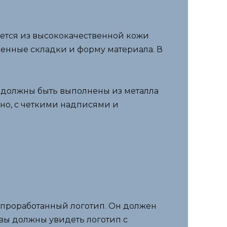
ется из высококачественной кожи
твенные складки и форму материала. В
 должны быть выполнены из металла
тно, с четкими надписями и
 проработанный логотип. Он должен
вы должны увидеть логотип с