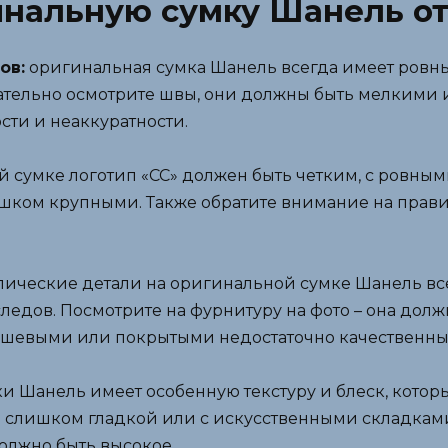
инальную сумку Шанель от
ов:
оригинальная сумка Шанель всегда имеет ровны
ательно осмотрите швы, они должны быть мелкими 
сти и неаккуратности.
 сумке логотип «CC» должен быть четким, с ровны
шком крупными. Также обратите внимание на прав
лические детали на оригинальной сумке Шанель все
следов. Посмотрите на фурнитуру на фото – она долж
дешевыми или покрытыми недостаточно качественн
 Шанель имеет особенную текстуру и блеск, котор
 слишком гладкой или с искусственными складками
должно быть высокое.