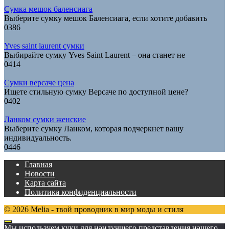
Сумка мешок баленсиага
Выберите сумку мешок Баленсиага, если хотите добавить
0
386
Yves saint laurent сумки
Выбирайте сумку Yves Saint Laurent – она станет не
0
414
Сумки версаче цена
Ищете стильную сумку Версаче по доступной цене?
0
402
Ланком сумки женские
Выберите сумку Ланком, которая подчеркнет вашу
индивидуальность.
0
446
Главная
Новости
Карта сайта
Политика конфиденциальности
© 2026 Melia - твой проводник в мир моды и стиля
Мы используем куки для наилучшего представления нашего