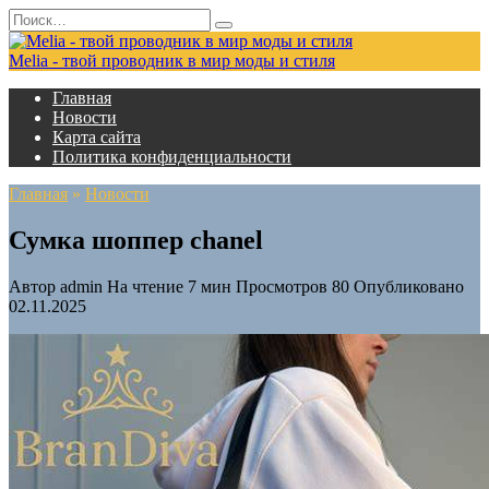
Перейти
Search
к
for:
содержанию
Melia - твой проводник в мир моды и стиля
Главная
Новости
Карта сайта
Политика конфиденциальности
Главная
»
Новости
Сумка шоппер chanel
Автор
admin
На чтение
7 мин
Просмотров
80
Опубликовано
02.11.2025