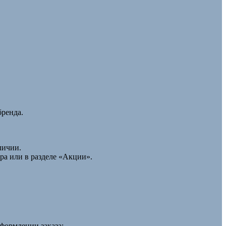
бренда.
личии.
ра или в разделе «Акции».
формлении заказа: