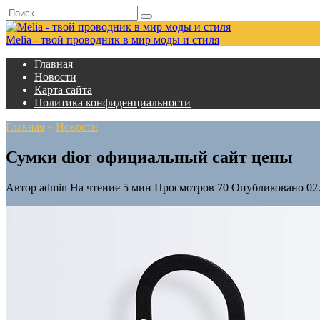
Перейти
Search
к
for:
содержанию
Melia - твой проводник в мир моды и стиля
Главная
Новости
Карта сайта
Политика конфиденциальности
Главная
»
Новости
Сумки dior официальный сайт цены
Автор
admin
На чтение
5 мин
Просмотров
70
Опубликовано
02