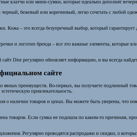
тные клатчи или мини-сумки, которые идеально дополнят вечерн
к черный, бежевый или коричневый, легко сочетать с любой оде
. Кожа – это всегда безупречный выбор, который гарантирует до
трочки и логотип бренда – все это важные элементы, которые вл
 сайт Dior регулярно обновляет информацию, и вы всегда найд
официальном сайте
ко явных преимуществ. Во-первых, вы получаете подлинный товар
и эстетическую привлекательность.
ия о наличии товаров и ценах. Вы можете быть уверены, что по
на товаров. Если сумка не подошла по каким-то причинам, проце
ложения. Регулярно проводятся распродажи и скидки, о которых 