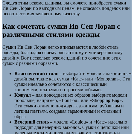
Следуя этим рекомендациям, вы сможете приобрести сумки
Ив Сен Лоран по выгодным ценам, не опасаясь подделок или
несоответствия заявленному качеству.
Как сочетать сумки Ив Сен Лоран с
различными стилями одежды
Сумки Ив Сен Лоран легко вписываются в любой стиль
одежды, благодаря своему элегантному и универсальному
дизайну. Вот несколько рекомендаций по сочетанию этих
сумок с разными образами.
Классический стиль
– выбирайте модели с лаконичным
дизайном, такие как сумка «Kate» или «Monogram». Эти
сумки идеально сочетаются с классическими
костюмами, платьями и строгими юбками.
Кэжуал
– для повседневных образов выберите модели
побольше, например, «LouLou» или «Shopping Bag».
Эти сумки отлично подходят к джинсам, рубашкам и
легким платьям, создавая гармоничный и стильный
образ.
Вечерний стиль
– модели «Loulou» и «Kate» идеально
подходят для вечерних выходов. Сумки с цепочкой или
маленькие клатчи подчеркнут вашу элегантность и