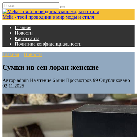
Перейти
Search
к
for:
содержанию
Melia - твой проводник в мир моды и стиля
Главная
Новости
Карта сайта
Политика конфиденциальности
Главная
»
Новости
Сумки ив сен лоран женские
Автор
admin
На чтение
6 мин
Просмотров
99
Опубликовано
02.11.2025