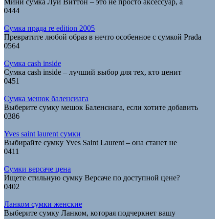
Мини сумка Луи Виттон – это не просто аксессуар, а
0
444
Сумка прада re edition 2005
Превратите любой образ в нечто особенное с сумкой Prada
0
564
Сумка cash inside
Сумка cash inside – лучший выбор для тех, кто ценит
0
451
Сумка мешок баленсиага
Выберите сумку мешок Баленсиага, если хотите добавить
0
386
Yves saint laurent сумки
Выбирайте сумку Yves Saint Laurent – она станет не
0
411
Сумки версаче цена
Ищете стильную сумку Версаче по доступной цене?
0
402
Ланком сумки женские
Выберите сумку Ланком, которая подчеркнет вашу