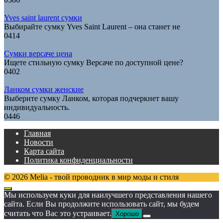
Yves saint laurent сумки
Выбирайте сумку Yves Saint Laurent – она станет не
0
414
Сумки версаче цена
Ищете стильную сумку Версаче по доступной цене?
0
402
Ланком сумки женские
Выберите сумку Ланком, которая подчеркнет вашу
индивидуальность.
0
446
Главная
Новости
Карта сайта
Политика конфиденциальности
© 2026 Melia - твой проводник в мир моды и стиля
Мы используем куки для наилучшего представления нашего
сайта. Если Вы продолжите использовать сайт, мы будем
считать что Вас это устраивает.
Хорошо