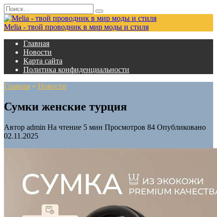
Перейти
Search
к
for:
содержанию
Melia - твой проводник в мир моды и стиля
Главная
Новости
Карта сайта
Политика конфиденциальности
Главная
»
Новости
Сумки женские турция
Автор
admin
На чтение
5 мин
Просмотров
84
Опубликовано
02.11.2025