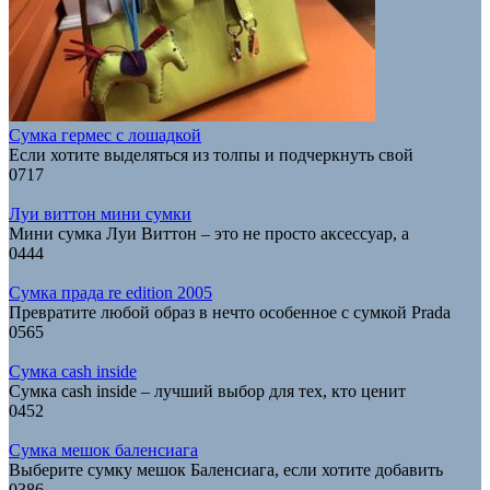
Сумка гермес с лошадкой
Если хотите выделяться из толпы и подчеркнуть свой
0
717
Луи виттон мини сумки
Мини сумка Луи Виттон – это не просто аксессуар, а
0
444
Сумка прада re edition 2005
Превратите любой образ в нечто особенное с сумкой Prada
0
565
Сумка cash inside
Сумка cash inside – лучший выбор для тех, кто ценит
0
452
Сумка мешок баленсиага
Выберите сумку мешок Баленсиага, если хотите добавить
0
386