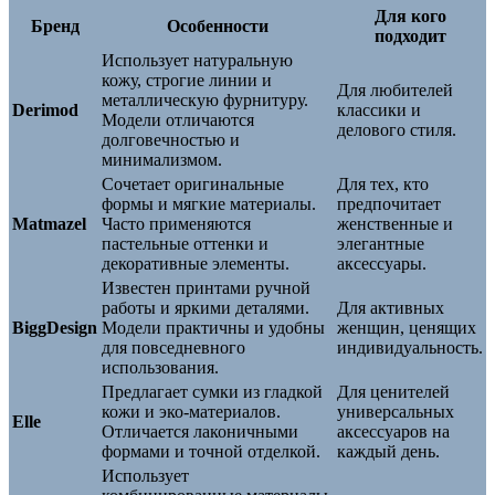
Для кого
Бренд
Особенности
подходит
Использует натуральную
кожу, строгие линии и
Для любителей
металлическую фурнитуру.
Derimod
классики и
Модели отличаются
делового стиля.
долговечностью и
минимализмом.
Сочетает оригинальные
Для тех, кто
формы и мягкие материалы.
предпочитает
Matmazel
Часто применяются
женственные и
пастельные оттенки и
элегантные
декоративные элементы.
аксессуары.
Известен принтами ручной
работы и яркими деталями.
Для активных
BiggDesign
Модели практичны и удобны
женщин, ценящих
для повседневного
индивидуальность.
использования.
Предлагает сумки из гладкой
Для ценителей
кожи и эко-материалов.
универсальных
Elle
Отличается лаконичными
аксессуаров на
формами и точной отделкой.
каждый день.
Использует