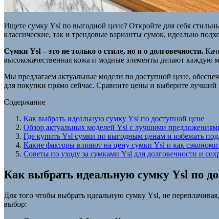
Ищете сумку Ysl по выгодной цене? Откройте для себя стильн
классические, так и трендовые варианты сумок, идеально подх
Сумки Ysl – это не только о стиле, но и о долговечности.
Каче
высококачественная кожа и модные элементы делают каждую м
Мы предлагаем актуальные модели по доступной цене, обеспеч
для покупки прямо сейчас. Сравните цены и выберите лучший в
Содержание
Как выбрать идеальную сумку Ysl по доступной цене
Обзор актуальных моделей Ysl с лучшими предложениям
Где купить Ysl сумки по выгодным ценам и избежать под
Какие факторы влияют на цену сумки Ysl и как сэкономи
Советы по уходу за сумками Ysl для долговечности и со
Как выбрать идеальную сумку Ysl по д
Для того чтобы выбрать идеальную сумку Ysl, не переплачивая
выбор: