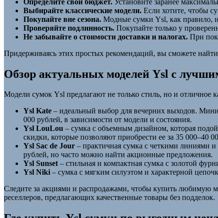
Определите свой бюджет.
Установите заранее максималь
Выбирайте классические модели.
Если хотите, чтобы су
Покупайте вне сезона.
Модные сумки Ysl, как правило, 
Проверяйте подлинность.
Покупайте только у проверенн
Не забывайте о стоимости доставки и налогах.
При поку
Придерживаясь этих простых рекомендаций, вы сможете найти 
Обзор актуальных моделей Ysl с лучш
Модели сумок Ysl предлагают не только стиль, но и отличное 
Ysl Kate
– идеальный выбор для вечерних выходов. Миним
000 рублей, в зависимости от модели и состояния.
Ysl LouLou
– сумка с объемным дизайном, которая подой
скидки, которые позволяют приобрести ее за 35 000–40 00
Ysl Sac de Jour
– практичная сумка с четкими линиями и 
рублей, но часто можно найти акционные предложения.
Ysl Sunset
– стильная и компактная сумка с золотой фурн
Ysl Niki
– сумка с мягким силуэтом и характерной цепочко
Следите за акциями и распродажами, чтобы купить любимую мо
реселлеров, предлагающих качественные товары без подделок.