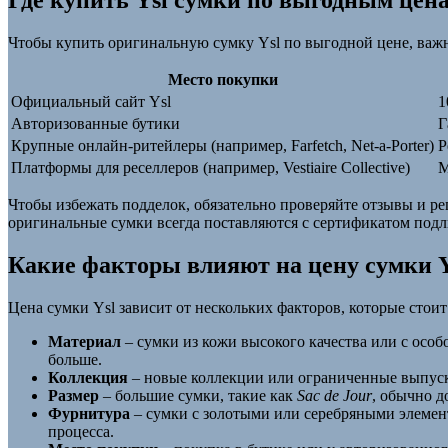
Где купить Ysl сумки по выгодным цена
Чтобы купить оригинальную сумку Ysl по выгодной цене, важн
Место покупки
Официальный сайт Ysl
1
Авторизованные бутики
Г
Крупные онлайн-ритейлеры (например, Farfetch, Net-a-Porter)
Р
Платформы для реселлеров (например, Vestiaire Collective)
М
Чтобы избежать подделок, обязательно проверяйте отзывы и ре
оригинальные сумки всегда поставляются с сертификатом под
Какие факторы влияют на цену сумки Y
Цена сумки Ysl зависит от нескольких факторов, которые стои
Материал
– сумки из кожи высокого качества или с особ
больше.
Коллекция
– новые коллекции или ограниченные выпуск
Размер
– большие сумки, такие как
Sac de Jour
, обычно 
Фурнитура
– сумки с золотыми или серебряными элемент
процесса.