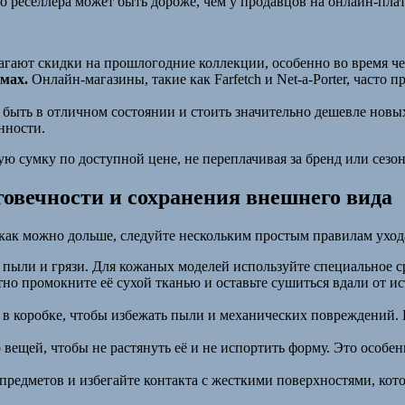
о реселлера может быть дороже, чем у продавцов на онлайн-пла
гают скидки на прошлогодние коллекции, особенно во время ч
мах.
Онлайн-магазины, такие как Farfetch и Net-a-Porter, часто 
ыть в отличном состоянии и стоить значительно дешевле новых 
нности.
ю сумку по доступной цене, не переплачивая за бренд или сезон
лговечности и сохранения внешнего вида
 как можно дольше, следуйте нескольким простым правилам уход
пыли и грязи. Для кожаных моделей используйте специальное сре
но промокните её сухой тканью и оставьте сушиться вдали от и
в коробке, чтобы избежать пыли и механических повреждений.
вещей, чтобы не растянуть её и не испортить форму. Это особе
редметов и избегайте контакта с жесткими поверхностями, кото