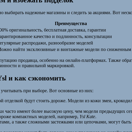
м и избежать подделок
о выбирать надежные магазины и следить за акциями. Вот неск
Преимущества
00% оригинальность, бесплатная доставка, гарантии
арантированное качество и подлинность, консультации
егулярные распродажи, разнообразие моделей
ожно найти эксклюзивные и винтажные модели по сниженным
путацию продавца, особенно на онлайн-платформах. Также обрат
линности и правильной маркировкой.
sl и как сэкономить
т учитывать при выборе. Вот основные из них:
ой отделкой будут стоить дороже. Модели из кожи змеи, крокодил
и часто имеют более высокую цену, чем модели предыдущих сез
дороже компактных моделей, например,
Ysl Kate
.
ами, а также сложными застежками или цепочками, могут быть 