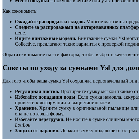
Место покупки
– покупка в бутике или у авторизованног
Как сэкономить:
Ожидайте распродаж и скидок.
Многие магазины предла
Следите за распродажами на авторизованных платфор
цене.
Ищите винтажные модели.
Винтажные сумки Ysl могут б
Collective, предлагают такие варианты с проверкой подли
Обратите внимание на эти факторы, чтобы выбрать качественну
Советы по уходу за сумками Ysl для до
Для того чтобы ваша сумка Ysl сохраняла первоначальный вид
Регулярная чистка.
Протирайте сумку мягкой тканью от 
Избегайте попадания воды.
Если сумка намокла, аккурат
привести к деформации и выцветанию кожи.
Хранение.
Храните сумку в оригинальной пыльнице или 
она не потеряла форму.
Избегайте перегрузки.
Не носите в сумке слишком много 
LouLou
.
Защита от царапин.
Держите сумку подальше от острых п