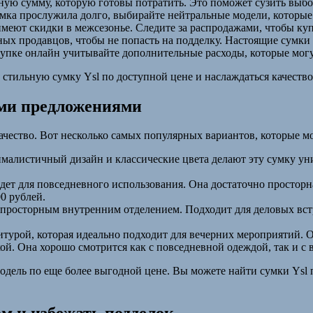
ную сумму, которую готовы потратить. Это поможет сузить выбо
мка прослужила долго, выбирайте нейтральные модели, которые 
имеют скидки в межсезонье. Следите за распродажами, чтобы ку
ых продавцов, чтобы не попасть на подделку. Настоящие сумки
пке онлайн учитывайте дополнительные расходы, которые могу
стильную сумку Ysl по доступной цене и наслаждаться качеством
ими предложениями
качество. Вот несколько самых популярных вариантов, которые 
алистичный дизайн и классические цвета делают эту сумку унив
дет для повседневного использования. Она достаточно просторн
0 рублей.
просторным внутренним отделением. Подходит для деловых встре
итурой, которая идеально подходит для вечерних мероприятий. О
й. Она хорошо смотрится как с повседневной одеждой, так и с в
дель по еще более выгодной цене. Вы можете найти сумки Ysl 