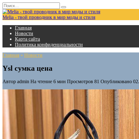
Перейти
Search
к
for:
содержанию
Melia - твой проводник в мир моды и стиля
Главная
Новости
Карта сайта
Политика конфиденциальности
Главная
»
Новости
Ysl сумка цена
Автор
admin
На чтение
6 мин
Просмотров
81
Опубликовано
02