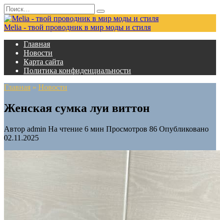
Перейти
Search
к
for:
содержанию
Melia - твой проводник в мир моды и стиля
Главная
Новости
Карта сайта
Политика конфиденциальности
Главная
»
Новости
Женская сумка луи виттон
Автор
admin
На чтение
6 мин
Просмотров
86
Опубликовано
02.11.2025