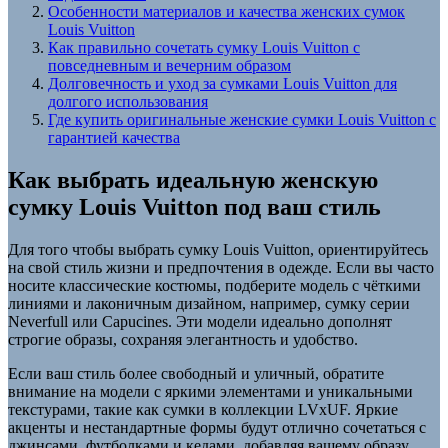
Особенности материалов и качества женских сумок
Louis Vuitton
Как правильно сочетать сумку Louis Vuitton с
повседневным и вечерним образом
Долговечность и уход за сумками Louis Vuitton для
долгого использования
Где купить оригинальные женские сумки Louis Vuitton с
гарантией качества
Как выбрать идеальную женскую
сумку Louis Vuitton под ваш стиль
Для того чтобы выбрать сумку Louis Vuitton, ориентируйтесь
на свой стиль жизни и предпочтения в одежде. Если вы часто
носите классические костюмы, подберите модель с чёткими
линиями и лаконичным дизайном, например, сумку серии
Neverfull или Capucines. Эти модели идеально дополнят
строгие образы, сохраняя элегантность и удобство.
Если ваш стиль более свободный и уличный, обратите
внимание на модели с яркими элементами и уникальными
текстурами, такие как сумки в коллекции LVxUF. Яркие
акценты и нестандартные формы будут отлично сочетаться с
джинсами, футболками и кедами, добавляя вашему образу