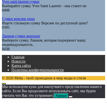
Yves saint laurent сумки
Выбирайте сумку Yves Saint Laurent – она станет не
0
408
Сумки версаче цена
Ищете стильную сумку Версаче по доступной цене?
0
395
Ланком сумки женские
Выберите сумку Ланком, которая подчеркнет вашу
индивидуальность.
0
438
Главная
Новости
Карта сайта
Политика конфиденциальности
© 2026 Melia - твой проводник в мир моды и стиля
Мы используем куки для наилучшего представления нашего
сайта. Если Вы продолжите использовать сайт, мы будем
считать что Вас это устраивает.
Хорошо