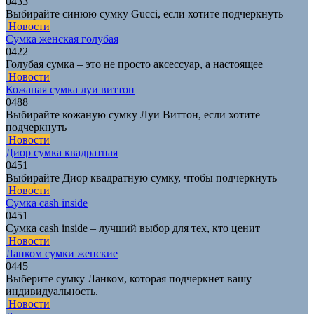
0
433
Выбирайте синюю сумку Gucci, если хотите подчеркнуть
Новости
Сумка женская голубая
0
422
Голубая сумка – это не просто аксессуар, а настоящее
Новости
Кожаная сумка луи виттон
0
488
Выбирайте кожаную сумку Луи Виттон, если хотите
подчеркнуть
Новости
Диор сумка квадратная
0
451
Выбирайте Диор квадратную сумку, чтобы подчеркнуть
Новости
Сумка cash inside
0
451
Сумка cash inside – лучший выбор для тех, кто ценит
Новости
Ланком сумки женские
0
445
Выберите сумку Ланком, которая подчеркнет вашу
индивидуальность.
Новости