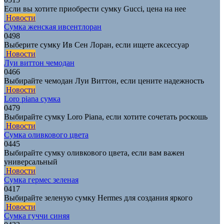
Если вы хотите приобрести сумку Gucci, цена на нее
Новости
Сумка женская ивсентлоран
0
498
Выберите сумку Ив Сен Лоран, если ищете аксессуар
Новости
Луи виттон чемодан
0
466
Выбирайте чемодан Луи Виттон, если цените надежность
Новости
Loro piana сумка
0
479
Выбирайте сумку Loro Piana, если хотите сочетать роскошь
Новости
Сумка оливкового цвета
0
445
Выбирайте сумку оливкового цвета, если вам важен
универсальный
Новости
Сумка гермес зеленая
0
417
Выбирайте зеленую сумку Hermes для создания яркого
Новости
Сумка гуччи синяя