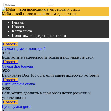
Перейти
Search
к
for:
содержанию
Melia - твой проводник в мир моды и стиля
Главная
Новости
Карта сайта
Политика конфиденциальности
Новости
Сумка гермес с лошадкой
0
714
Если хотите выделяться из толпы и подчеркнуть свой
Новости
Сумка dior toujours
0
522
Выбирайте Dior Toujours, если ищете аксессуар, который
Новости
Gucci ophidia сумка
0
488
Если хотите добавить в свой образ нотку роскоши и
утонченности
Новости
Цена сумки gucci
0
515