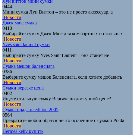
Луи виттон мини сумки
0
444
Мини сумка Луи Виттон – это не просто аксессуар, а
Новости
Джек мюс сумка
0
410
Выбирайте сумку Джек Мюс для комфортных и стильных
Новости
Yves saint laurent сумки
0
411
Выбирайте сумку Yves Saint Laurent – она станет не
Новости
Сумка мешок баленсиага
0
386
Выберите сумку мешок Баленсиага, если хотите добавить
Новости
Сумки версаче цена
0
402
Ищете стильную сумку Версаче по доступной цене?
Новости
Сумка прада re edition 2005
0
564
Превратите любой образ в нечто особенное с сумкой Prada
Новости
Hermes kelly купить