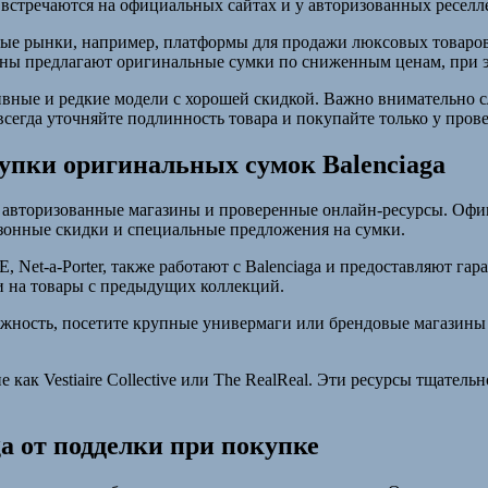
встречаются на официальных сайтах и у авторизованных реселл
ые рынки, например, платформы для продажи люксовых товаров 
зины предлагают оригинальные сумки по сниженным ценам, при 
вные и редкие модели с хорошей скидкой. Важно внимательно с
 всегда уточняйте подлинность товара и покупайте только у про
упки оригинальных сумок Balenciaga
 авторизованные магазины и проверенные онлайн-ресурсы. Офиц
езонные скидки и специальные предложения на сумки.
E, Net-a-Porter, также работают с Balenciaga и предоставляют 
и на товары с предыдущих коллекций.
ожность, посетите крупные универмаги или брендовые магазины 
как Vestiaire Collective или The RealReal. Эти ресурсы тщатель
a от подделки при покупке