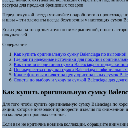
ресурсы для продажи брендовых товаров.
Перед покупкой всегда уточняйте подробности о происхожден
и швы – эти элементы всегда безупречны у настоящих сумок Bal
Если цена на товар значительно ниже рыночной, стоит насторож
покупателей.
Содержание
Как купить оригинальную сумку Balenciaga по выгодной
Где найти надежные источники для покупки оригинальны
Как отличить оригинал сумки Balenciaga от подделки пр
Преимущества покупки сумки Balenciaga в официальных 
Какие факторы влияют на цену оригинальных сумок Bale
Советы по выбору и уходу за сумкой Balenciaga для долг
Как купить оригинальную сумку Balenc
Для того чтобы купить оригинальную сумку Balenciaga по хор
акции, которые позволяют приобрести изделия по сниженной ц
на коллекции прошлых сезонов.
Если вам не критична новизна коллекции, обращайте внимание н