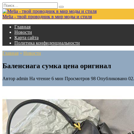
Перейти
Search
к
for:
содержанию
Melia - твой проводник в мир моды и стиля
Главная
Новости
Карта сайта
Политика конфиденциальности
Главная
»
Новости
Баленсиага сумка цена оригинал
Автор
admin
На чтение
6 мин
Просмотров
98
Опубликовано
02