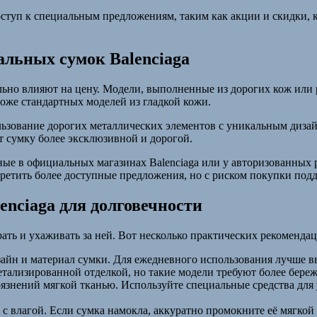
доступ к специальным предложениям, таким как акции и скидки,
льных сумок Balenciaga
ьно влияют на цену. Модели, выполненные из дорогих кож или р
ороже стандартных моделей из гладкой кожи.
ьзование дорогих металлических элементов с уникальным дизай
 сумку более эксклюзивной и дорогой.
е в официальных магазинах Balenciaga или у авторизованных ре
третить более доступные предложения, но с риском покупки подд
enciaga для долговечности
ать и ухаживать за ней. Вот несколько практических рекомендац
йн и материал сумки. Для ежедневного использования лучше вы
етализированной отделкой, но такие модели требуют более бере
знений мягкой тканью. Используйте специальные средства для ух
с влагой. Если сумка намокла, аккуратно промокните её мягкой 