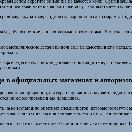
первым делом обратите внимание на качество кожи. Оригинальная
ткие и дешевые материалы, которые могут выглядеть неестестве
да ровные, аккуратные, с идеально выровненными зазорами. Под
nciaga буквы четкие, с правильными пропорциями, без искажен
умок металлические детали выполнены из качественного металл
вировкой.
ciaga всегда имеют четкие данные о производителе, с правильн
утствовать.
ga в официальных магазинах и авторизо
оризованных продавцов, вы гарантированно получаете подлинны
ается на менее проверенных площадках.
ть на консультацию опытных специалистов, которые помогут вы
здесь часто доступны эксклюзивные коллекции и ограниченные 
вара в случае выявления дефектов или если сумка не подошла. 