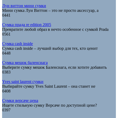
Луи виттон мини сумки
Мини сумка Луи Виттон – это не просто аксессуар, а
0
441
Сумка прада re edition 2005
Превратите любой образ в нечто особенное с сумкой Prada
0
561
Сумка cash inside
Сумка cash inside – лучший выбор для тех, кто ценит
0
448
Сумка мешок баленсиага
Выберите сумку мешок Баленсиага, если хотите добавить
0
383
Yves saint laurent сумки
Выбирайте сумку Yves Saint Laurent – она станет не
0
408
Сумки версаче цена
Ищете стильную сумку Версаче по доступной цене?
0
397