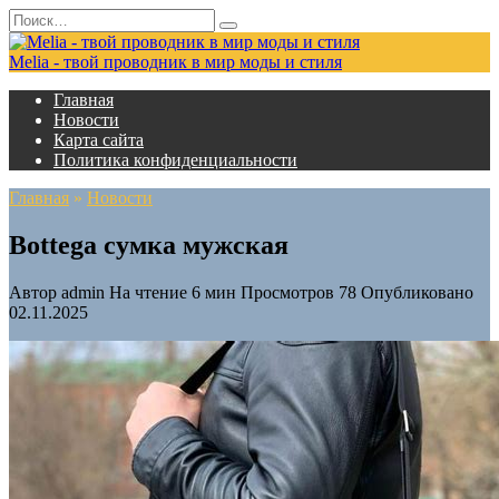
Перейти
Search
к
for:
содержанию
Melia - твой проводник в мир моды и стиля
Главная
Новости
Карта сайта
Политика конфиденциальности
Главная
»
Новости
Bottega сумка мужская
Автор
admin
На чтение
6 мин
Просмотров
78
Опубликовано
02.11.2025