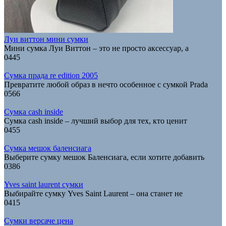
Луи виттон мини сумки
Мини сумка Луи Виттон – это не просто аксессуар, а
0
445
Сумка прада re edition 2005
Превратите любой образ в нечто особенное с сумкой Prada
0
566
Сумка cash inside
Сумка cash inside – лучший выбор для тех, кто ценит
0
455
Сумка мешок баленсиага
Выберите сумку мешок Баленсиага, если хотите добавить
0
386
Yves saint laurent сумки
Выбирайте сумку Yves Saint Laurent – она станет не
0
415
Сумки версаче цена