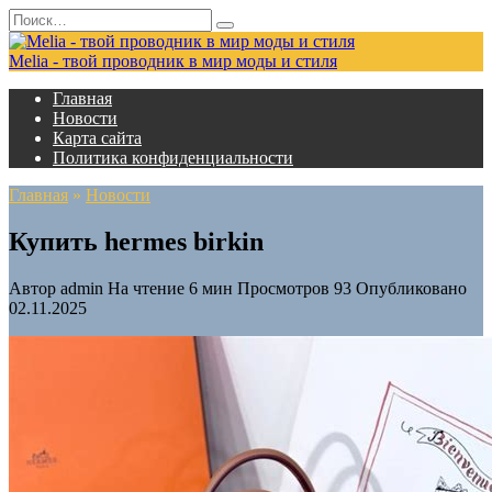
Перейти
Search
к
for:
содержанию
Melia - твой проводник в мир моды и стиля
Главная
Новости
Карта сайта
Политика конфиденциальности
Главная
»
Новости
Купить hermes birkin
Автор
admin
На чтение
6 мин
Просмотров
93
Опубликовано
02.11.2025