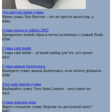
Луи виттон мини сумки
Мини сумка Луи Виттон – это не просто аксессуар, а
0
444
Сумка прада re edition 2005
Превратите любой образ в нечто особенное с сумкой Prada
0
564
Сумка cash inside
Сумка cash inside – лучший выбор для тех, кто ценит
0
451
Сумка мешок баленсиага
Выберите сумку мешок Баленсиага, если хотите добавить
0
386
Yves saint laurent сумки
Выбирайте сумку Yves Saint Laurent – она станет не
0
411
Сумки версаче цена
Ищете стильную сумку Версаче по доступной цене?
0
402