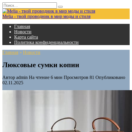
Перейти
Search
к
for:
содержанию
Melia - твой проводник в мир моды и стиля
Главная
Новости
Карта сайта
Политика конфиденциальности
Главная
»
Новости
Люксовые сумки копии
Автор
admin
На чтение
6 мин
Просмотров
81
Опубликовано
02.11.2025