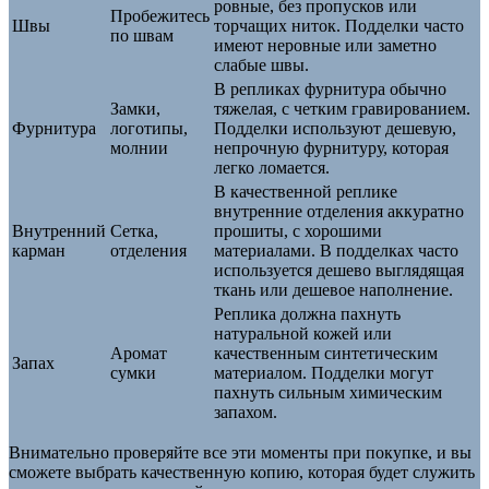
ровные, без пропусков или
Пробежитесь
Швы
торчащих ниток. Подделки часто
по швам
имеют неровные или заметно
слабые швы.
В репликах фурнитура обычно
Замки,
тяжелая, с четким гравированием.
Фурнитура
логотипы,
Подделки используют дешевую,
молнии
непрочную фурнитуру, которая
легко ломается.
В качественной реплике
внутренние отделения аккуратно
Внутренний
Сетка,
прошиты, с хорошими
карман
отделения
материалами. В подделках часто
используется дешево выглядящая
ткань или дешевое наполнение.
Реплика должна пахнуть
натуральной кожей или
Аромат
качественным синтетическим
Запах
сумки
материалом. Подделки могут
пахнуть сильным химическим
запахом.
Внимательно проверяйте все эти моменты при покупке, и вы
сможете выбрать качественную копию, которая будет служить