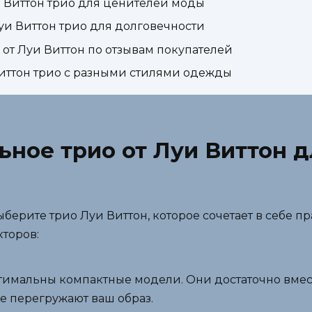
Виттон трио для ценителей моды
уи Виттон трио для долговечности
от Луи Виттон по отзывам покупателей
Виттон трио с разными стилями одежды
ьное трио от Луи Виттон 
ерите трио Луи Виттон, которое сочетает в себе пр
торов:
тимальны компактные модели. Они достаточно вмест
е перегружают ваш образ.