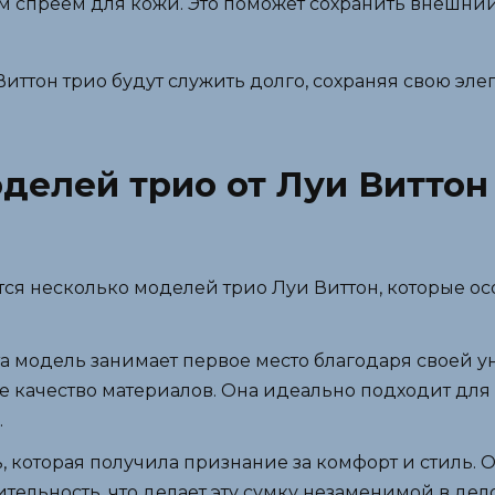
спреем для кожи. Это поможет сохранить внешний 
ттон трио будут служить долго, сохраняя свою элег
делей трио от Луи Виттон
тся несколько моделей трио Луи Виттон, которые о
та модель занимает первое место благодаря своей у
е качество материалов. Она идеально подходит дл
.
, которая получила признание за комфорт и стиль.
тельность, что делает эту сумку незаменимой в дел