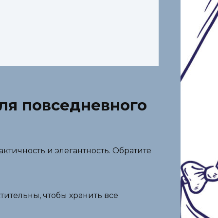
для повседневного
актичность и элегантность. Обратите
ительны, чтобы хранить все