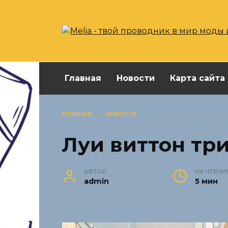
Перейти
к
содержанию
Главная
Новости
Карта сайта
ГЛАВНАЯ
»
НОВОСТИ
Луи виттон тр
АВТОР
НА ЧТЕНИ
admin
5 мин