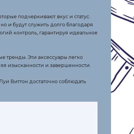
оторые подчеркивают вкус и статус.
но и будут служить долго благодаря
огий контроль, гарантируя идеальное
 тренды. Эти аксессуары легко
ляя изысканности и завершенности.
Луи Виттон достаточно соблюдать