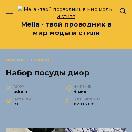
Перейти
к
содержанию
Melia - твой проводник в
мир моды и стиля
ГЛАВНАЯ
»
НОВОСТИ
Набор посуды диор
АВТОР
НА ЧТЕНИЕ
admin
4 мин
ПРОСМОТРОВ
ОПУБЛИКОВАНО
71
02.11.2025