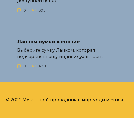
доступной цене?
0
395
Ланком сумки женские
Выберите сумку Ланком, которая
подчеркнет вашу индивидуальность.
0
438
© 2026 Melia - твой проводник в мир моды и стиля