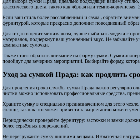
Для выбора сумки Прада, идеально подходящей вашему стилю, 
классического цвета, такую как чёрная или темно-коричневая.
Если ваш стиль более расслабленный и casual, обратите внима
фурнитурой, которые прекрасно дополнит повседневный образ
Для тех, кто ценит минимализм, лучше выбирать модели с пр
материалов, подчеркнут ваш утончённый вкус. Не забывайте у
компактные сумочки.
Также стоит обратить внимание на форму сумки. Сумки-шоперы
подойдут для вечерних мероприятий. Выбирайте форму, котора
Уход за сумкой Прада: как продлить ср
Для продления срока службы сумки Прада важно регулярно очи
чистки можно использовать профессиональные средства, предн
Храните сумку в специально предназначенном для этого чехле,
солнце, так как это может привести к выцветанию кожи и уме
Периодически проверяйте фурнитуру: застежки и замки должны 
более серьёзных повреждений.
Не перегружайте сумку лишними вещами. Избыточная нагрузка