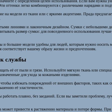
начните с определения целей использования. Если вам нужна ун
 Эти оттенки легко комбинируются с различными нарядами и под
ние на модели из ткани или с яркими акцентами. Прада предлаг
.
остыми линиями и лаконичным дизайном. Сумки с небольшими д
читывать размер сумки: для повседневного использования лучше
 и большие модели удобны для людей, которым нужно носить мн
я соответствует вашему образу жизни и предпочтениям.
ок службы
щать её от пыли и грязи. Используйте мягкую ткань или специа
азначенные для ухода за кожаными изделиями.
 чтобы избежать повреждений от внешних факторов, таких как с
ньшению её эластичности.
работать плавно, без заеданий. Если вы заметили проблему, луч
 может привести к растяжению материала и потере формы. При 