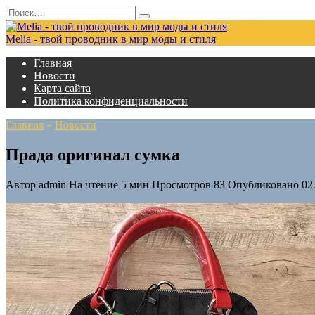
Перейти
Search
к
for:
содержанию
Melia - твой проводник в мир моды и стиля
Главная
Новости
Карта сайта
Политика конфиденциальности
Главная
»
Новости
Прада оригинал сумка
Автор
admin
На чтение
5 мин
Просмотров
83
Опубликовано
02