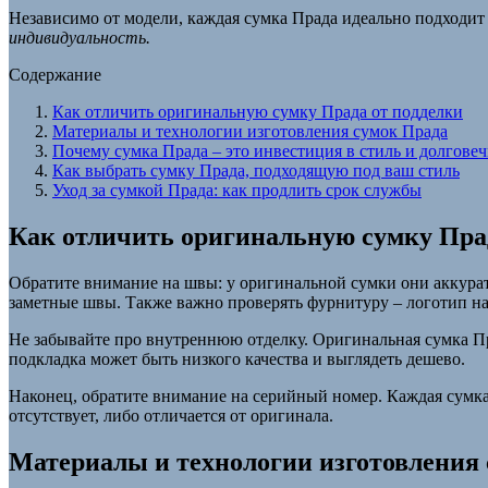
Независимо от модели, каждая сумка Прада идеально подходит 
индивидуальность.
Содержание
Как отличить оригинальную сумку Прада от подделки
Материалы и технологии изготовления сумок Прада
Почему сумка Прада – это инвестиция в стиль и долговеч
Как выбрать сумку Прада, подходящую под ваш стиль
Уход за сумкой Прада: как продлить срок службы
Как отличить оригинальную сумку Пра
Обратите внимание на швы: у оригинальной сумки они аккура
заметные швы. Также важно проверять фурнитуру – логотип на 
Не забывайте про внутреннюю отделку. Оригинальная сумка Пр
подкладка может быть низкого качества и выглядеть дешево.
Наконец, обратите внимание на серийный номер. Каждая сумк
отсутствует, либо отличается от оригинала.
Материалы и технологии изготовления