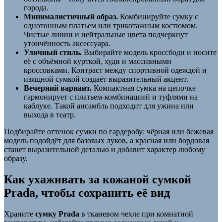
города.
Минималистичный образ.
Комбинируйте сумку с
однотонным платьем или трикотажным костюмом.
Чистые линии и нейтральные цвета подчеркнут
утончённость аксессуара.
Уличный стиль.
Выбирайте модель кроссбоди и носите
её с объёмной курткой, худи и массивными
кроссовками. Контраст между спортивной одеждой и
изящной сумкой создаёт выразительный акцент.
Вечерний вариант.
Компактная сумка на цепочке
гармонирует с платьем-комбинацией и туфлями на
каблуке. Такой ансамбль подходит для ужина или
выхода в театр.
Подбирайте оттенок сумки по гардеробу: чёрная или бежевая
модель подойдёт для базовых луков, а красная или бордовая
станет выразительной деталью и добавит характер любому
образу.
Как ухаживать за кожаной сумкой
Prada, чтобы сохранить её вид
Храните
сумку Prada
в тканевом чехле при комнатной