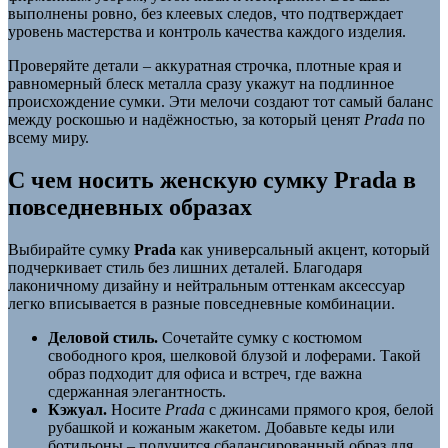
выполнены ровно, без клеевых следов, что подтверждает
уровень мастерства и контроль качества каждого изделия.
Проверяйте детали – аккуратная строчка, плотные края и
равномерный блеск металла сразу укажут на подлинное
происхождение сумки. Эти мелочи создают тот самый баланс
между роскошью и надёжностью, за который ценят
Prada
по
всему миру.
С чем носить женскую сумку Prada в
повседневных образах
Выбирайте сумку
Prada
как универсальный акцент, который
подчеркивает стиль без лишних деталей. Благодаря
лаконичному дизайну и нейтральным оттенкам аксессуар
легко вписывается в разные повседневные комбинации.
Деловой стиль.
Сочетайте сумку с костюмом
свободного кроя, шелковой блузой и лоферами. Такой
образ подходит для офиса и встреч, где важна
сдержанная элегантность.
Кэжуал.
Носите
Prada
с джинсами прямого кроя, белой
рубашкой и кожаным жакетом. Добавьте кеды или
ботильоны – получится сбалансированный образ для