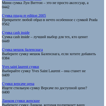
Мини сумка Луи Виттон – это не просто аксессуар, а
0
442
Сумка прада re edition 2005
Превратите любой образ в нечто особенное с сумкой Prada
0
562
Сумка cash inside
Сумка cash inside – лучший выбор для тех, кто ценит
0
449
Сумка мешок баленсиага
Выберите сумку мешок Баленсиага, если хотите добавить
0
384
Yves saint laurent сумки
Выбирайте сумку Yves Saint Laurent – она станет не
0
409
Сумки версаче цена
Ищете стильную сумку Версаче по доступной цене?
0
400
Ланком сумки женские
Выберите сумку Ланком, которая подчеркнет вашу