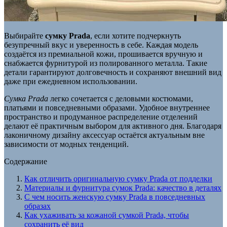
Выбирайте
сумку Prada
, если хотите подчеркнуть
безупречный вкус и уверенность в себе. Каждая модель
создаётся из премиальной кожи, прошивается вручную и
снабжается фурнитурой из полированного металла. Такие
детали гарантируют долговечность и сохраняют внешний вид
даже при ежедневном использовании.
Сумка Prada
легко сочетается с деловыми костюмами,
платьями и повседневными образами. Удобное внутреннее
пространство и продуманное распределение отделений
делают её практичным выбором для активного дня. Благодаря
лаконичному дизайну аксессуар остаётся актуальным вне
зависимости от модных тенденций.
Содержание
Как отличить оригинальную сумку Prada от подделки
Материалы и фурнитура сумок Prada: качество в деталях
С чем носить женскую сумку Prada в повседневных
образах
Как ухаживать за кожаной сумкой Prada, чтобы
сохранить её вид