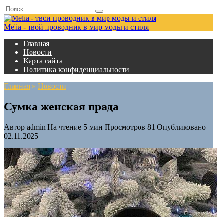
Перейти
Search
к
for:
содержанию
Melia - твой проводник в мир моды и стиля
Главная
Новости
Карта сайта
Политика конфиденциальности
Главная
»
Новости
Сумка женская прада
Автор
admin
На чтение
5 мин
Просмотров
81
Опубликовано
02.11.2025