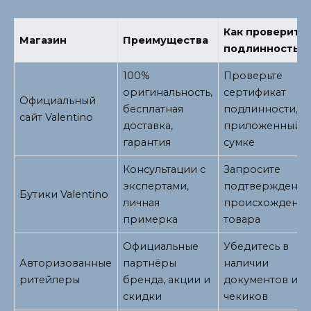
Как проверить
Магазин
Преимущества
подлинность
100%
Проверьте
оригинальность,
сертификат
Официальный
бесплатная
подлинности,
сайт Valentino
доставка,
приложенный к
гарантия
сумке
Консультации с
Запросите
экспертами,
подтверждени
Бутики Valentino
личная
происхождени
примерка
товара
Официальные
Убедитесь в
Авторизованные
партнёры
наличии
ритейлеры
бренда, акции и
документов и
скидки
чекиков