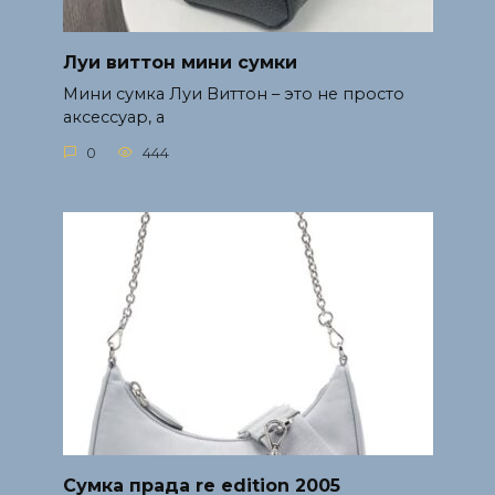
Луи виттон мини сумки
Мини сумка Луи Виттон – это не просто
аксессуар, а
0
444
Сумка прада re edition 2005