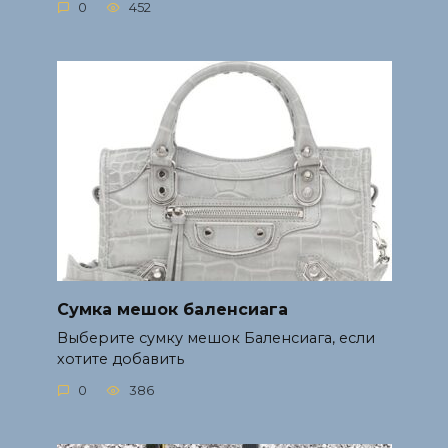
0
452
Сумка мешок баленсиага
Выберите сумку мешок Баленсиага, если
хотите добавить
0
386