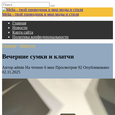
Перейти
Search
к
for:
содержанию
Melia - твой проводник в мир моды и стиля
Главная
Новости
Карта сайта
Политика конфиденциальности
Главная
»
Новости
Вечерние сумки и клатчи
Автор
admin
На чтение
6 мин
Просмотров
92
Опубликовано
02.11.2025